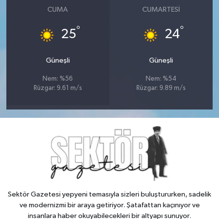
CUMA
CUMARTESI
°
°
25
24
Güneşli
Güneşli
Nem: %56
Nem: %54
Rüzgar: 9.61 m/s
Rüzgar: 9.89 m/s
Sektör Gazetesi yepyeni temasıyla sizleri buluştururken, sadelik
ve modernizmi bir araya getiriyor. Şatafattan kaçınıyor ve
insanlara haber okuyabilecekleri bir altyapı sunuyor.