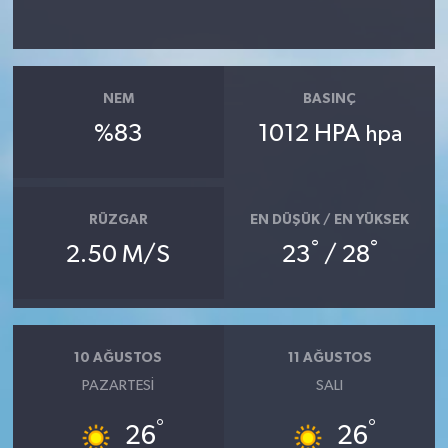
NEM
BASINÇ
%83
1012 HPA
hpa
RÜZGAR
EN DÜŞÜK / EN YÜKSEK
°
°
2.50 M/S
23
/ 28
10 AĞUSTOS
11 AĞUSTOS
PAZARTESI
SALI
°
°
26
26