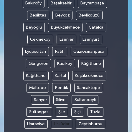
Bakırköy
Başakşehir
Bayrampaşa
YUNUSEMRE
MANİSA'YI KEŞFET
Beşiktaş
Beykoz
Beylikdüzü
Beyoğlu
Büyükçekmece
Çatalca
TÜRKİYE'DE TREND HABERLER
Çekmeköy
Esenler
Esenyurt
ÖZEL HABER
Eyüpsultan
Fatih
Gaziosmanpaşa
Güngören
Kadıköy
Kâğıthane
Kağıthane
Kartal
Küçükçekmece
Maltepe
Pendik
Sancaktepe
Sarıyer
Silivri
Sultanbeyli
Sultangazi
Şile
Şişli
Tuzla
Ümraniye
Üsküdar
Zeytinburnu