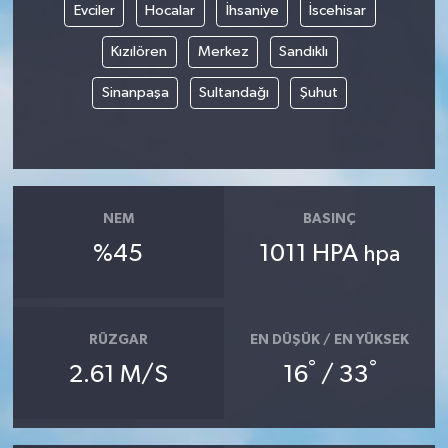
Evciler
Hocalar
İhsaniye
İscehisar
YUNUSEMRE
MANİSA'YI KEŞFET
Kızılören
Merkez
Sandıklı
Sinanpaşa
Sultandağı
Şuhut
TÜRKİYE'DE TREND HABERLER
ÖZEL HABER
NEM
BASINÇ
%45
1011 HPA
hpa
RÜZGAR
EN DÜŞÜK / EN YÜKSEK
°
°
2.61 M/S
16
/ 33