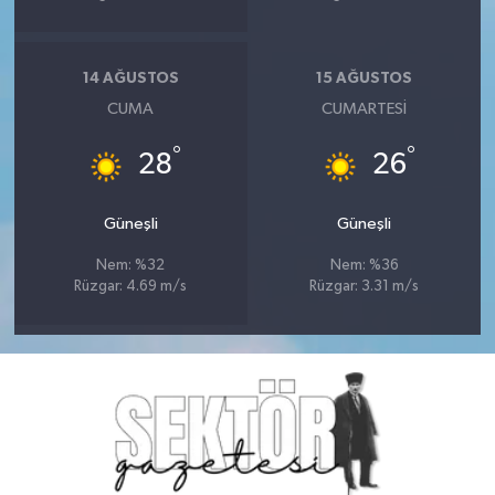
14 AĞUSTOS
15 AĞUSTOS
CUMA
CUMARTESI
°
°
28
26
Güneşli
Güneşli
Nem: %32
Nem: %36
Rüzgar: 4.69 m/s
Rüzgar: 3.31 m/s