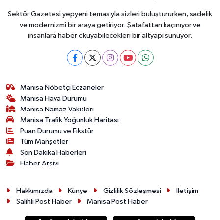
Sektör Gazetesi yepyeni temasıyla sizleri buluştururken, sadelik
ve modernizmi bir araya getiriyor. Şatafattan kaçınıyor ve
insanlara haber okuyabilecekleri bir altyapı sunuyor.
Manisa Nöbetçi Eczaneler
Manisa Hava Durumu
Manisa Namaz Vakitleri
Manisa Trafik Yoğunluk Haritası
Puan Durumu ve Fikstür
Tüm Manşetler
Son Dakika Haberleri
Haber Arşivi
Hakkımızda
Künye
Gizlilik Sözleşmesi
İletişim
Salihli Post Haber
Manisa Post Haber