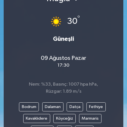
KÜLTÜR SANAT
SARIGÖL
KÖPRÜBAŞI
EKONOMİ
°
30
YAŞAM
SARUHANLI
KULA
EĞİTİM
Güneşli
LIFE
SELENDİ
SALİHLİ
KÜLTÜR SANAT
KIRKAĞAÇ
SARIGÖL
SPOR
09 Ağustos Pazar
17:30
DEMİRCİ
SARUHANLI
YAŞAM
GÖLMARMARA
ŞEHZADELER
LIFE
Nem: %33, Basınç: 1007 hpa hPa,
Rüzgar: 1.89 m/s
GÖRDES
SELENDİ
BİLİM VE TEKNOLOJİ
Bodrum
Dalaman
Datça
Fethiye
KÖPRÜBAŞI
SOMA
YAZARLAR
Kavaklıdere
Köyceğiz
Marmaris
SOMA
TURGUTLU
MANİSA'NIN YÖRESEL LEZZETLERİ