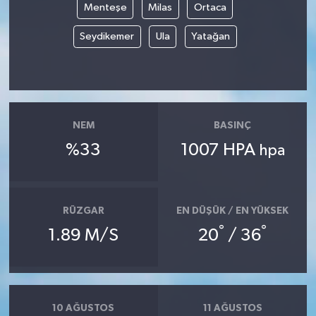
Menteşe
Milas
Ortaca
YUNUSEMRE
MANİSA'YI KEŞFET
Seydikemer
Ula
Yatağan
TÜRKİYE'DE TREND HABERLER
ÖZEL HABER
NEM
BASINÇ
%33
1007 HPA
hpa
RÜZGAR
EN DÜŞÜK / EN YÜKSEK
°
°
1.89 M/S
20
/ 36
10 AĞUSTOS
11 AĞUSTOS