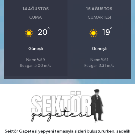
14 AĞUSTOS
15 AĞUSTOS
CUMA
CUMARTESI
°
°
20
19
Güneşli
Güneşli
Nem: %59
Nem: %61
Rüzgar: 5.00 m/s
Rüzgar: 3.31 m/s
Sektör Gazetesi yepyeni temasıyla sizleri buluştururken, sadelik