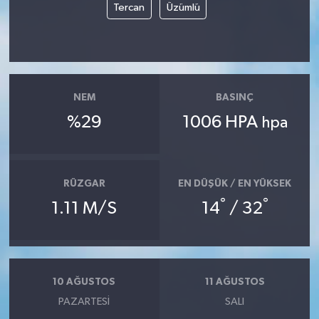
Tercan
Üzümlü
YUNUSEMRE
MANİSA'YI KEŞFET
TÜRKİYE'DE TREND HABERLER
NEM
BASINÇ
ÖZEL HABER
%29
1006 HPA
hpa
RÜZGAR
EN DÜŞÜK / EN YÜKSEK
°
°
1.11 M/S
14
/ 32
10 AĞUSTOS
11 AĞUSTOS
PAZARTESI
SALI