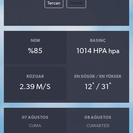
Tercan
Üzümlü
YUNUSEMRE
MANİSA'YI KEŞFET
TÜRKİYE'DE TREND HABERLER
NEM
BASINÇ
ÖZEL HABER
%85
1014 HPA
hpa
RÜZGAR
EN DÜŞÜK / EN YÜKSEK
°
°
2.39 M/S
12
/ 31
07 AĞUSTOS
08 AĞUSTOS
CUMA
CUMARTESI