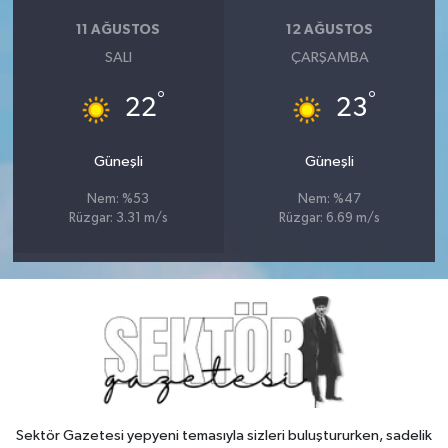
11 AĞUSTOS
12 AĞUSTOS
SALI
ÇARŞAMBA
°
°
22
23
Güneşli
Güneşli
Nem: %53
Nem: %47
Rüzgar: 3.31 m/s
Rüzgar: 6.69 m/s
Sektör Gazetesi yepyeni temasıyla sizleri buluştururken, sadelik