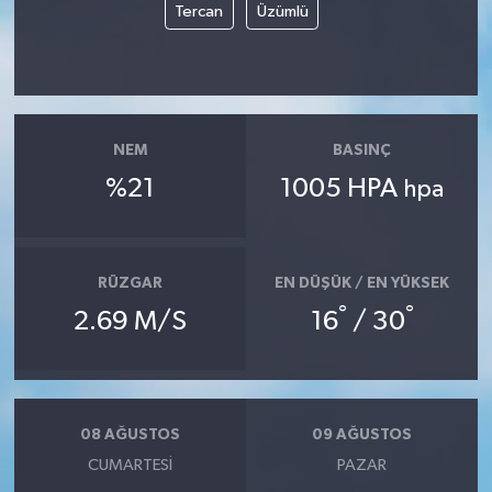
Tercan
Üzümlü
YUNUSEMRE
MANİSA'YI KEŞFET
TÜRKİYE'DE TREND HABERLER
NEM
BASINÇ
ÖZEL HABER
%21
1005 HPA
hpa
RÜZGAR
EN DÜŞÜK / EN YÜKSEK
°
°
2.69 M/S
16
/ 30
08 AĞUSTOS
09 AĞUSTOS
CUMARTESI
PAZAR