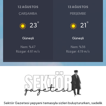
12 AĞUSTOS
13 AĞUSTOS
ÇARŞAMBA
PERŞEMBE
°
°
23
21
Güneşli
Güneşli
Nem: %47
Nem: %56
Rüzgar: 4.61 m/s
Rüzgar: 4.19 m/s
Sektör Gazetesi yepyeni temasıyla sizleri buluştururken, sadelik