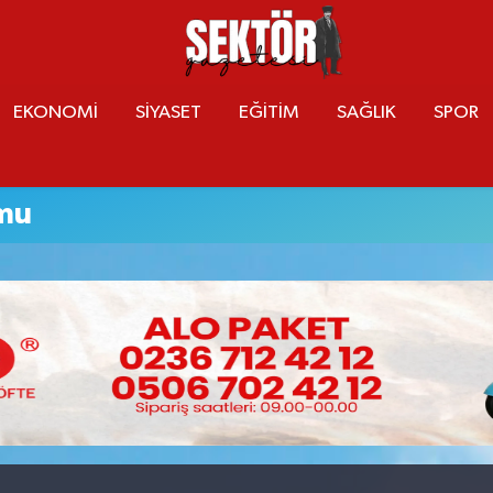
EKONOMİ
SİYASET
EĞİTİM
SAĞLIK
SPOR
umu