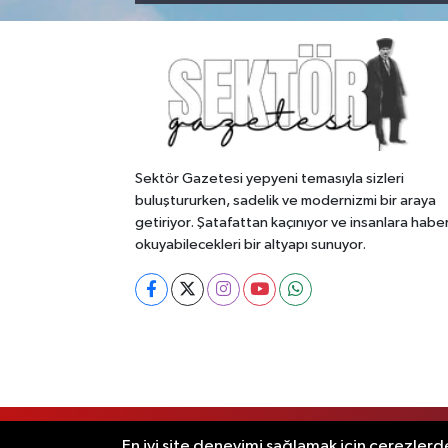
Sektör Gazetesi yepyeni temasıyla sizleri
buluştururken, sadelik ve modernizmi bir araya
getiriyor. Şatafattan kaçınıyor ve insanlara habe
okuyabilecekleri bir altyapı sunuyor.
RSS
Copyright © 2026. Her hakkı saklıdır
En iyi site deneyimi sağlamak için çerezlerde