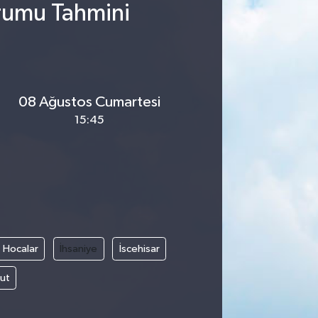
urumu Tahmini
08 Ağustos Cumartesi
15:45
Hocalar
İhsaniye
İscehisar
ut