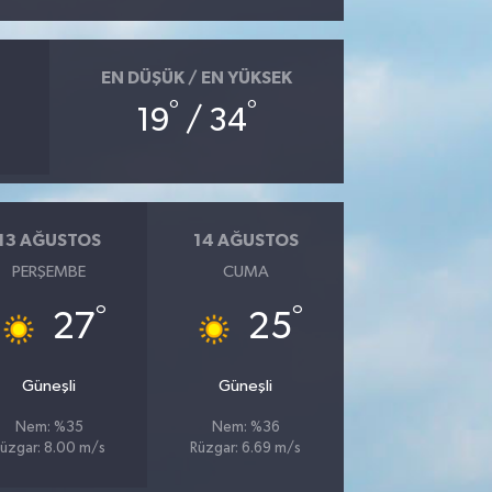
EN DÜŞÜK / EN YÜKSEK
°
°
19
/ 34
13 AĞUSTOS
14 AĞUSTOS
PERŞEMBE
CUMA
°
°
27
25
Güneşli
Güneşli
Nem: %35
Nem: %36
üzgar: 8.00 m/s
Rüzgar: 6.69 m/s