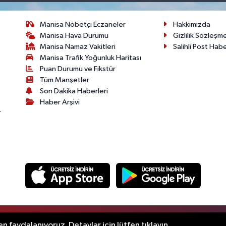
Manisa Nöbetçi Eczaneler
Hakkımızda
Manisa Hava Durumu
Gizlilik Sözleşm
Manisa Namaz Vakitleri
Salihli Post Hab
Manisa Trafik Yoğunluk Haritası
Puan Durumu ve Fikstür
Tüm Manşetler
Son Dakika Haberleri
Haber Arşivi
r
.
n faydalanıyoruz. Detaylar için lütfen tıklayın.