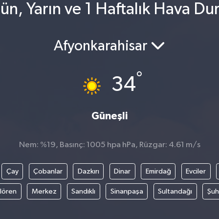
ün, Yarın ve 1 Haftalık Hava D
Afyonkarahisar
°
34
Güneşli
Nem: %19, Basınç: 1005 hpa hPa, Rüzgar: 4.61 m/s
Çay
Çobanlar
Dazkırı
Dinar
Emirdağ
Evciler
ılören
Merkez
Sandıklı
Sinanpaşa
Sultandağı
Şuh