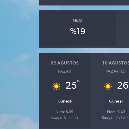
YUNUSEMRE
MANİSA'YI KEŞFET
NEM
TÜRKİYE'DE TREND HABERLER
%19
ÖZEL HABER
09 AĞUSTOS
10 AĞUSTO
PAZAR
PAZARTESI
°
25
26
Güneşli
Güneşli
Nem: %39
Nem: %43
Rüzgar: 8.11 m/s
Rüzgar: 7.81 m/