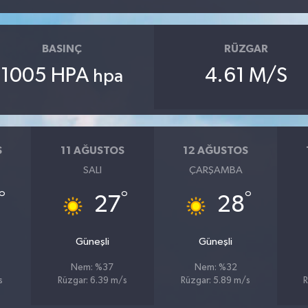
BASINÇ
RÜZGAR
1005 HPA
4.61 M/S
hpa
S
11 AĞUSTOS
12 AĞUSTOS
SALI
ÇARŞAMBA
°
°
°
27
28
Güneşli
Güneşli
Nem: %37
Nem: %32
s
Rüzgar: 6.39 m/s
Rüzgar: 5.89 m/s
R