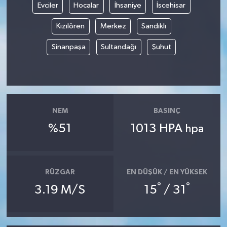
Evciler
Hocalar
İhsaniye
İscehisar
YUNUSEMRE
MANİSA'YI KEŞFET
Kızılören
Merkez
Sandıklı
Sinanpaşa
Sultandağı
Şuhut
TÜRKİYE'DE TREND HABERLER
ÖZEL HABER
NEM
BASINÇ
%51
1013 HPA
hpa
RÜZGAR
EN DÜŞÜK / EN YÜKSEK
°
°
3.19 M/S
15
/ 31