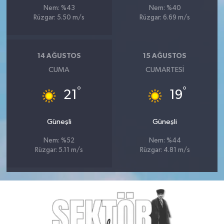
Nem: %43
Nem: %40
Rüzgar: 5.50 m/s
Rüzgar: 6.69 m/s
14 AĞUSTOS
15 AĞUSTOS
CUMA
CUMARTESI
°
°
21
19
Güneşli
Güneşli
Nem: %52
Nem: %44
Rüzgar: 5.11 m/s
Rüzgar: 4.81 m/s