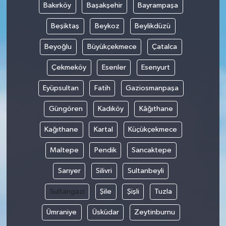
Bakırköy
Başakşehir
Bayrampaşa
YUNUSEMRE
MANİSA'YI KEŞFET
Beşiktaş
Beykoz
Beylikdüzü
Beyoğlu
Büyükçekmece
Çatalca
TÜRKİYE'DE TREND HABERLER
Çekmeköy
Esenler
Esenyurt
ÖZEL HABER
Eyüpsultan
Fatih
Gaziosmanpaşa
Güngören
Kadıköy
Kâğıthane
Kağıthane
Kartal
Küçükçekmece
Maltepe
Pendik
Sancaktepe
Sarıyer
Silivri
Sultanbeyli
Sultangazi
Şile
Şişli
Tuzla
Ümraniye
Üsküdar
Zeytinburnu