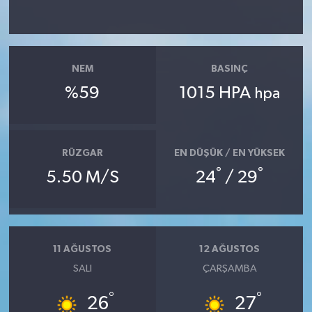
NEM
BASINÇ
%59
1015 HPA
hpa
RÜZGAR
EN DÜŞÜK / EN YÜKSEK
°
°
5.50 M/S
24
/ 29
11 AĞUSTOS
12 AĞUSTOS
SALI
ÇARŞAMBA
°
°
26
27