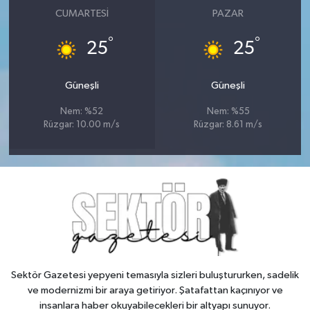
CUMARTESI
PAZAR
°
°
25
25
Güneşli
Güneşli
Nem: %52
Nem: %55
Rüzgar: 10.00 m/s
Rüzgar: 8.61 m/s
Sektör Gazetesi yepyeni temasıyla sizleri buluştururken, sadelik
ve modernizmi bir araya getiriyor. Şatafattan kaçınıyor ve
insanlara haber okuyabilecekleri bir altyapı sunuyor.