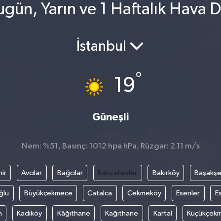
ugün, Yarın ve 1 Haftalık Hava
İstanbul
°
19
Güneşli
Nem: %51, Basınç: 1012 hpa hPa, Rüzgar: 2.11 m/s
ir
Avcılar
Bağcılar
Bahçelievler
Bakırköy
Başakşe
ğlu
Büyükçekmece
Çatalca
Çekmeköy
Esenler
E
n
Kadıköy
Kâğıthane
Kağıthane
Kartal
Küçükçek