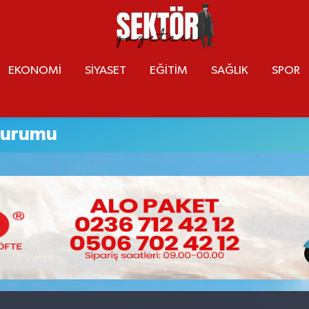
EKONOMİ
SİYASET
EĞİTİM
SAĞLIK
SPOR
Durumu