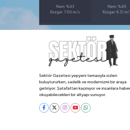
Nem: %43
Nem: %40
Rüzgar: 7.00 m/s
Rüzgar: 6.31 m/
Sektör Gazetesi yepyeni temasıyla sizleri
buluştururken, sadelik ve modernizmi bir araya
getiriyor. Şatafattan kaçınıyor ve insanlara habe
okuyabilecekleri bir altyapı sunuyor.