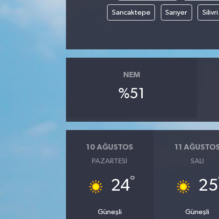
Sancaktepe
Sarıyer
Silivri
YUNUSEMRE
MANİSA'YI KEŞFET
TÜRKİYE'DE TREND HABERLER
ÖZEL HABER
NEM
%51
10 AĞUSTOS
11 AĞUSTO
PAZARTESI
SALI
°
24
25
Güneşli
Güneşli