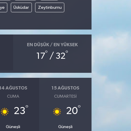
iye
Üsküdar
Zeytinburnu
EN DÜŞÜK / EN YÜKSEK
°
°
17
/ 32
14 AĞUSTOS
15 AĞUSTOS
CUMA
CUMARTESI
°
°
23
20
Güneşli
Güneşli