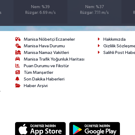
Nem: %39
Nem: %37
s
Rüzgar: 6.69 m/s
Rüzgar: 7.11 m/s
Manisa Nöbetçi Eczaneler
Hakkımızda
Manisa Hava Durumu
Gizlilik Sözleşm
Manisa Namaz Vakitleri
Salihli Post Hab
Manisa Trafik Yoğunluk Haritası
Puan Durumu ve Fikstür
Tüm Manşetler
Son Dakika Haberleri
Haber Arşivi
r