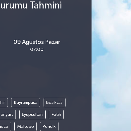
 Durumu Tahmini
09 Ağustos Pazar
07:00
hir
Bayrampaşa
Beşiktaş
senyurt
Eyüpsultan
Fatih
mece
Maltepe
Pendik