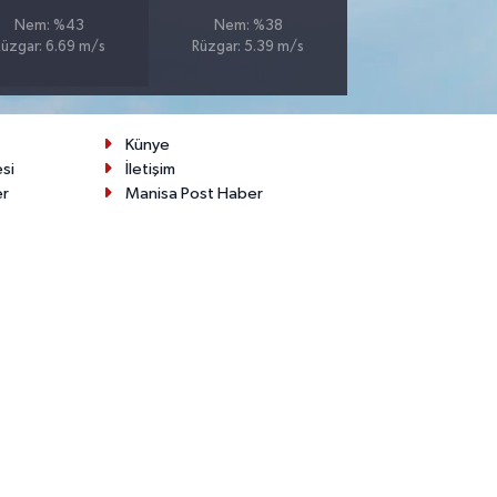
Nem: %43
Nem: %38
Rüzgar: 6.69 m/s
Rüzgar: 5.39 m/s
Künye
esi
İletişim
er
Manisa Post Haber