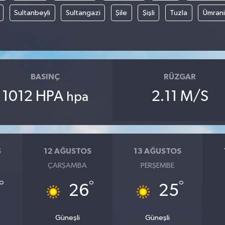
Sultanbeyli
Sultangazi
Şile
Şişli
Tuzla
Ümran
BASINÇ
RÜZGAR
1012 HPA
2.11 M/S
hpa
S
12 AĞUSTOS
13 AĞUSTOS
ÇARŞAMBA
PERŞEMBE
°
°
°
26
25
Güneşli
Güneşli