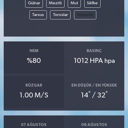
Gülnar
Mezitli
Mut
Silifke
YUNUSEMRE
MANİSA'YI KEŞFET
Tarsus
Toroslar
Yenişehir
TÜRKİYE'DE TREND HABERLER
ÖZEL HABER
NEM
BASINÇ
%80
1012 HPA
hpa
RÜZGAR
EN DÜŞÜK / EN YÜKSEK
°
°
1.00 M/S
14
/ 32
07 AĞUSTOS
08 AĞUSTOS