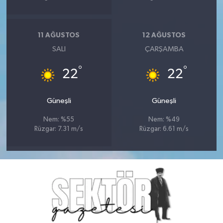
11 AĞUSTOS
12 AĞUSTOS
SALI
ÇARŞAMBA
°
°
22
22
Güneşli
Güneşli
Nem: %55
Nem: %49
Rüzgar: 7.31 m/s
Rüzgar: 6.61 m/s