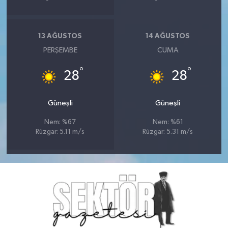
13 AĞUSTOS
14 AĞUSTOS
PERŞEMBE
CUMA
°
°
28
28
Güneşli
Güneşli
Nem: %67
Nem: %61
Rüzgar: 5.11 m/s
Rüzgar: 5.31 m/s