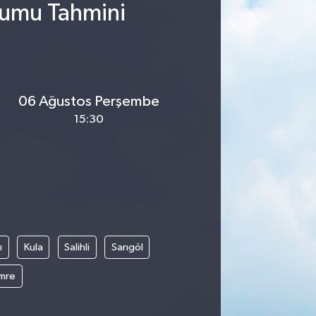
rumu Tahmini
06 Ağustos Perşembe
15:30
ı
Kula
Salihli
Sarıgöl
mre