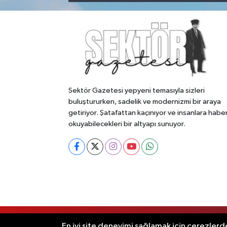
Sektör Gazetesi yepyeni temasıyla sizleri
buluştururken, sadelik ve modernizmi bir araya
getiriyor. Şatafattan kaçınıyor ve insanlara habe
okuyabilecekleri bir altyapı sunuyor.
RSS
Copyright © 2026. Her hakkı saklıdır
En iyi site deneyimi sağlamak için çerezlerde