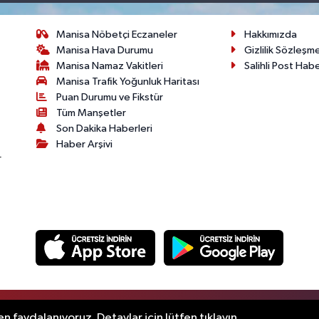
Manisa Nöbetçi Eczaneler
Hakkımızda
Manisa Hava Durumu
Gizlilik Sözleşm
Manisa Namaz Vakitleri
Salihli Post Hab
Manisa Trafik Yoğunluk Haritası
Puan Durumu ve Fikstür
Tüm Manşetler
Son Dakika Haberleri
Haber Arşivi
r
.
n faydalanıyoruz. Detaylar için lütfen tıklayın.