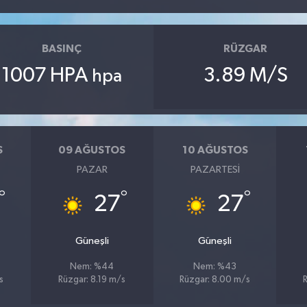
BASINÇ
RÜZGAR
1007 HPA
3.89 M/S
hpa
S
09 AĞUSTOS
10 AĞUSTOS
PAZAR
PAZARTESI
°
°
°
27
27
Güneşli
Güneşli
Nem: %44
Nem: %43
s
Rüzgar: 8.19 m/s
Rüzgar: 8.00 m/s