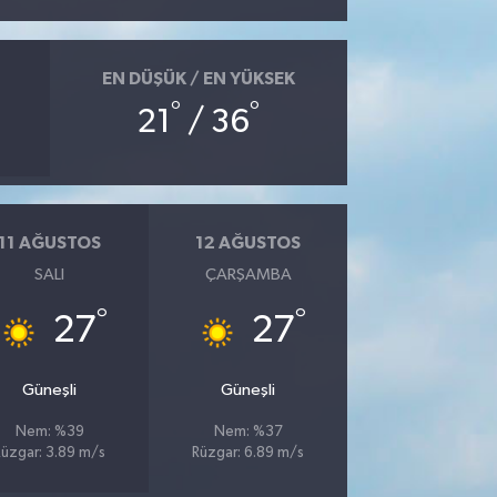
EN DÜŞÜK / EN YÜKSEK
°
°
21
/ 36
11 AĞUSTOS
12 AĞUSTOS
SALI
ÇARŞAMBA
°
°
27
27
Güneşli
Güneşli
Nem: %39
Nem: %37
Rüzgar: 3.89 m/s
Rüzgar: 6.89 m/s