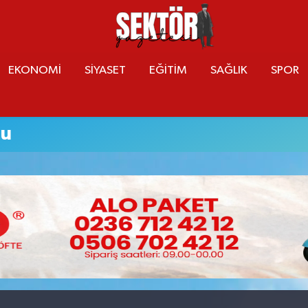
EKONOMİ
SİYASET
EĞİTİM
SAĞLIK
SPOR
mu