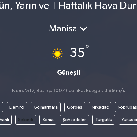
ün, Yarın ve 1 Haftalık Hava Du
Manisa
°
35
Güneşli
Nem: %17, Basınç: 1007 hpa hPa, Rüzgar: 3.89 m/s
r
Demirci
Gölmarmara
Gördes
Kırkağaç
Köprübaş
hanlı
Selendi
Soma
Şehzadeler
Turgutlu
Yunuse