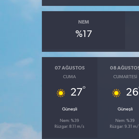
YUNUSEMRE
MANİSA'YI KEŞFET
NEM
TÜRKİYE'DE TREND HABERLER
%17
ÖZEL HABER
07 AĞUSTOS
08 AĞUSTO
CUMA
CUMARTESI
°
27
26
Güneşli
Güneşli
Nem: %39
Nem: %39
Rüzgar: 8.11 m/s
Rüzgar: 9.31 m/