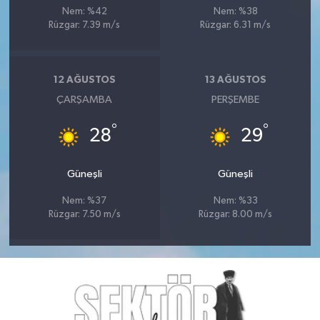
Nem: %42
Nem: %38
Rüzgar: 7.39 m/s
Rüzgar: 6.31 m/s
12 AĞUSTOS
13 AĞUSTOS
ÇARŞAMBA
PERŞEMBE
°
°
28
29
Güneşli
Güneşli
Nem: %37
Nem: %33
Rüzgar: 7.50 m/s
Rüzgar: 8.00 m/s