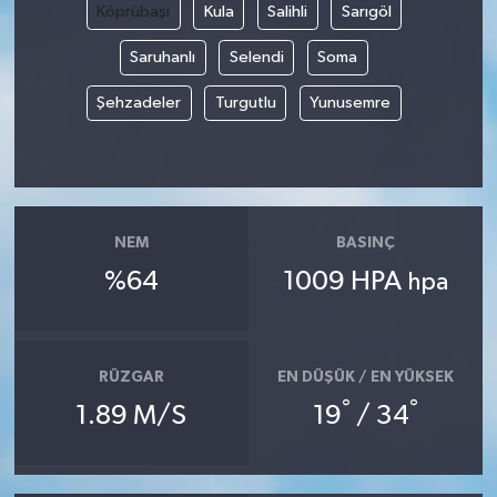
Köprübaşı
Kula
Salihli
Sarıgöl
YUNUSEMRE
MANİSA'YI KEŞFET
Saruhanlı
Selendi
Soma
Şehzadeler
Turgutlu
Yunusemre
TÜRKİYE'DE TREND HABERLER
ÖZEL HABER
NEM
BASINÇ
%64
1009 HPA
hpa
RÜZGAR
EN DÜŞÜK / EN YÜKSEK
°
°
1.89 M/S
19
/ 34