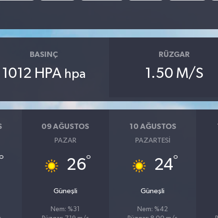
BASINÇ
RÜZGAR
1012 HPA
1.50 M/S
hpa
S
09 AĞUSTOS
10 AĞUSTOS
PAZAR
PAZARTESI
°
°
°
26
24
Güneşli
Güneşli
Nem: %31
Nem: %42