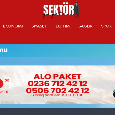
EKONOMİ
SİYASET
EĞİTİM
SAĞLIK
SPOR
umu