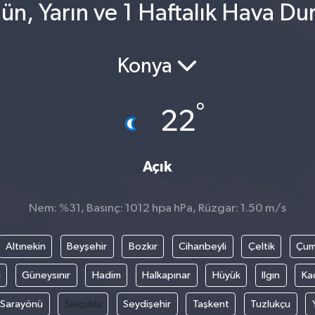
ün, Yarın ve 1 Haftalık Hava D
Konya
°
22
Açık
Nem: %31, Basınç: 1012 hpa hPa, Rüzgar: 1.50 m/s
Altınekin
Beyşehir
Bozkır
Cihanbeyli
Çeltik
Çum
i
Güneysınır
Hadim
Halkapınar
Hüyük
Ilgın
Ka
Sarayönü
Selçuklu
Seydişehir
Taşkent
Tuzlukçu