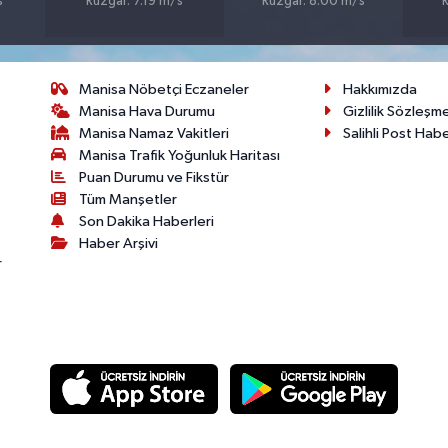
s
Rüzgar: 7.19 m/s
Rüzgar: 8.00 m/s
R
Manisa Nöbetçi Eczaneler
Hakkımızda
Manisa Hava Durumu
Gizlilik Sözleşm
Manisa Namaz Vakitleri
Salihli Post Hab
Manisa Trafik Yoğunluk Haritası
Puan Durumu ve Fikstür
Tüm Manşetler
Son Dakika Haberleri
Haber Arşivi
r