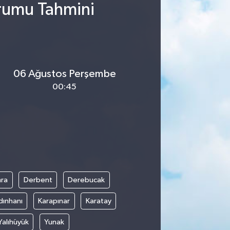
urumu Tahmini
06 Ağustos Perşembe
00:45
ra
Derbent
Derebucak
dınhanı
Karapınar
Karatay
Yalıhüyük
Yunak