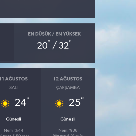
EN DÜŞÜK / EN YÜKSEK
°
°
20
/ 32
11 AĞUSTOS
12 AĞUSTOS
SALI
ÇARŞAMBA
°
°
24
25
Güneşli
Güneşli
Nem: %44
Nem: %36