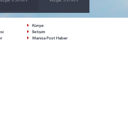
üzgar: 6.50 m/s
Rüzgar: 5.31 m/s
Künye
esi
İletişim
er
Manisa Post Haber