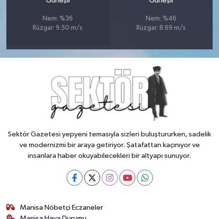
Güneşli
Güneşli
Nem: %36
Nem: %46
Rüzgar: 9.50 m/s
Rüzgar: 8.69 m/s
Sektör Gazetesi yepyeni temasıyla sizleri buluştururken, sadelik
ve modernizmi bir araya getiriyor. Şatafattan kaçınıyor ve
insanlara haber okuyabilecekleri bir altyapı sunuyor.
Manisa Nöbetçi Eczaneler
Manisa Hava Durumu