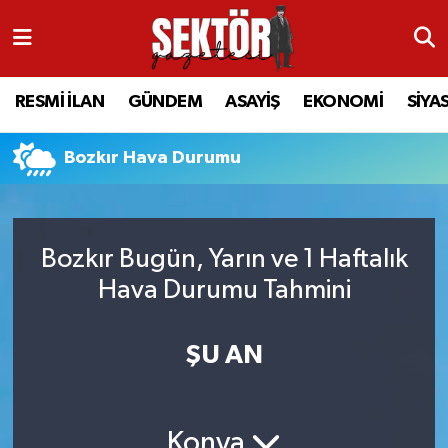
RESMİ İLAN
MANİSA
RESMİ İLAN
MANİSA
Manisa Nöbetçi Eczaneler
RESMİ İLAN
GÜNDEM
ASAYİŞ
EKONOMİ
SİYA
GÜNDEM
TURGUTLU
MANİSA İLÇELERİ
AHMETLİ
Manisa Hava Durumu
Bozkır Hava Durumu
ASAYİŞ
AHMETLİ
AKHİSAR
ARAMIZDAN AYRILANLAR
Manisa Namaz Vakitleri
EKONOMİ
AKHİSAR
ALAŞEHİR
BİR ZAMANLAR SALİHLİ
Manisa Trafik Yoğunluk Haritası
Bozkır Bugün, Yarın ve 1 Haftalık
SİYASET
ALAŞEHİR
DEMİRCİ
SİZİN SESİNİZ
Süper Lig Puan Durumu ve Fikstür
Hava Durumu Tahmini
EĞİTİM
KULA
GÖLMARMARA
GÜNDEM
Tüm Manşetler
ŞU AN
SAĞLIK
YUNUSEMRE
GÖRDES
ASAYİŞ
Son Dakika Haberleri
SPOR
ŞEHZADELER
KIRKAĞAÇ
SİYASET
Haber Arşivi
Konya