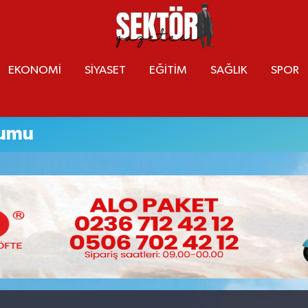
EKONOMİ
SİYASET
EĞİTİM
SAĞLIK
SPOR
rumu