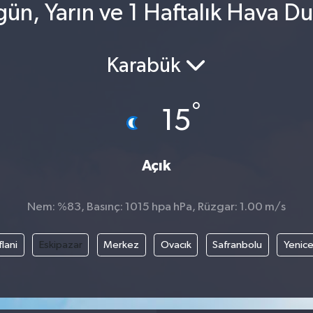
gün, Yarın ve 1 Haftalık Hava D
Karabük
°
15
Açık
Nem: %83, Basınç: 1015 hpa hPa, Rüzgar: 1.00 m/s
flani
Eskipazar
Merkez
Ovacık
Safranbolu
Yenic