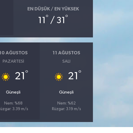
EN DÜŞÜK / EN YÜKSEK
°
°
11
/ 31
10 AĞUSTOS
11 AĞUSTOS
PAZARTESI
SALI
°
°
21
21
Güneşli
Güneşli
Nem: %68
Nem: %62
Rüzgar: 3.39 m/s
Rüzgar: 3.19 m/s