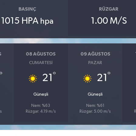
BASINÇ
RÜZGAR
1015 HPA
1.00 M/S
hpa
S
08 AĞUSTOS
09 AĞUSTOS
CUMARTESI
PAZAR
°
°
°
21
21
Güneşli
Güneşli
Nem: %63
Nem: %61
s
Rüzgar: 4.19 m/s
Rüzgar: 5.00 m/s