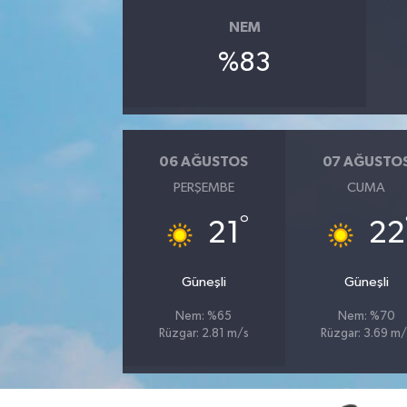
NEM
YUNUSEMRE
MANİSA'YI KEŞFET
%83
TÜRKİYE'DE TREND HABERLER
ÖZEL HABER
06 AĞUSTOS
07 AĞUSTO
PERŞEMBE
CUMA
°
21
22
Güneşli
Güneşli
Nem: %65
Nem: %70
Rüzgar: 2.81 m/s
Rüzgar: 3.69 m/