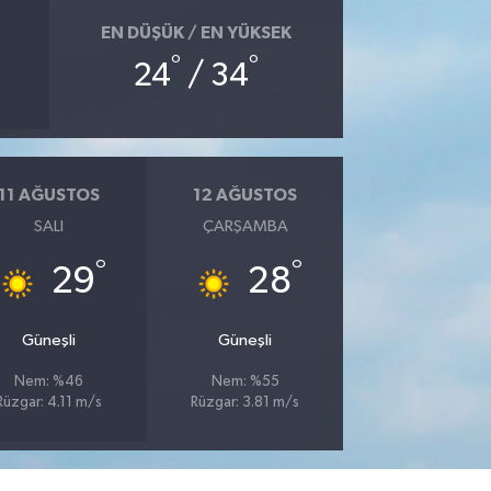
EN DÜŞÜK / EN YÜKSEK
°
°
24
/ 34
11 AĞUSTOS
12 AĞUSTOS
SALI
ÇARŞAMBA
°
°
29
28
Güneşli
Güneşli
Nem: %46
Nem: %55
Rüzgar: 4.11 m/s
Rüzgar: 3.81 m/s