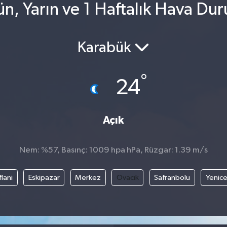
n, Yarın ve 1 Haftalık Hava Du
Karabük
°
24
Açık
Nem: %57, Basınç: 1009 hpa hPa, Rüzgar: 1.39 m/s
flani
Eskipazar
Merkez
Ovacık
Safranbolu
Yenic