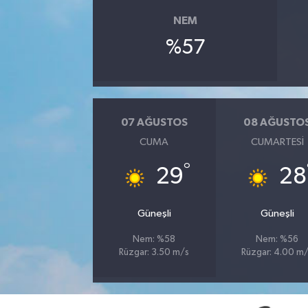
NEM
YUNUSEMRE
MANİSA'YI KEŞFET
%57
TÜRKİYE'DE TREND HABERLER
ÖZEL HABER
07 AĞUSTOS
08 AĞUSTO
CUMA
CUMARTESI
°
29
28
Güneşli
Güneşli
Nem: %58
Nem: %56
Rüzgar: 3.50 m/s
Rüzgar: 4.00 m