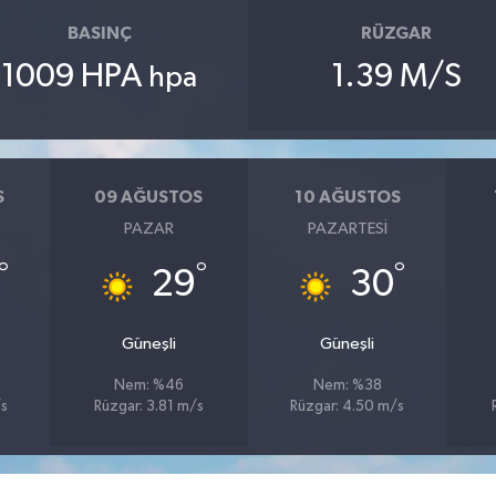
BASINÇ
RÜZGAR
1009 HPA
1.39 M/S
hpa
S
09 AĞUSTOS
10 AĞUSTOS
PAZAR
PAZARTESI
°
°
°
29
30
Güneşli
Güneşli
Nem: %46
Nem: %38
/s
Rüzgar: 3.81 m/s
Rüzgar: 4.50 m/s