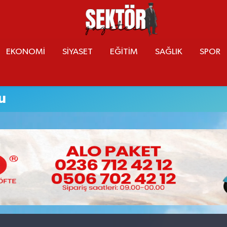
EKONOMİ
SİYASET
EĞİTİM
SAĞLIK
SPOR
u