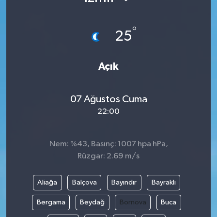
KÜLTÜR SANAT
SARIGÖL
KÖPRÜBAŞI
EKONOMİ
°
25
YAŞAM
SARUHANLI
KULA
EĞİTİM
Açık
LIFE
SELENDİ
SALİHLİ
KÜLTÜR SANAT
KIRKAĞAÇ
SARIGÖL
SPOR
07 Ağustos Cuma
22:00
DEMİRCİ
SARUHANLI
YAŞAM
GÖLMARMARA
ŞEHZADELER
LIFE
Nem: %43, Basınç: 1007 hpa hPa,
Rüzgar: 2.69 m/s
GÖRDES
SELENDİ
BİLİM VE TEKNOLOJİ
Aliağa
Balçova
Bayındır
Bayraklı
KÖPRÜBAŞI
SOMA
YAZARLAR
Bergama
Beydağ
Bornova
Buca
SOMA
TURGUTLU
MANİSA'NIN YÖRESEL LEZZETLERİ