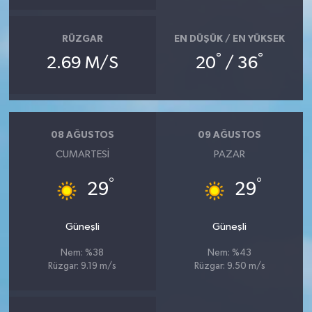
RÜZGAR
EN DÜŞÜK / EN YÜKSEK
°
°
2.69 M/S
20
/ 36
08 AĞUSTOS
09 AĞUSTOS
CUMARTESI
PAZAR
°
°
29
29
Güneşli
Güneşli
Nem: %38
Nem: %43
Rüzgar: 9.19 m/s
Rüzgar: 9.50 m/s