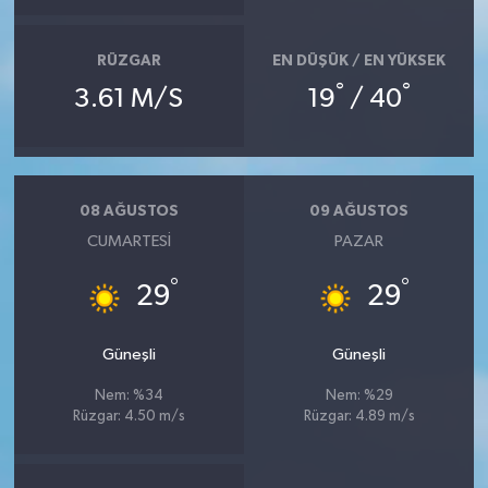
RÜZGAR
EN DÜŞÜK / EN YÜKSEK
°
°
3.61 M/S
19
/ 40
08 AĞUSTOS
09 AĞUSTOS
CUMARTESI
PAZAR
°
°
29
29
Güneşli
Güneşli
Nem: %34
Nem: %29
Rüzgar: 4.50 m/s
Rüzgar: 4.89 m/s