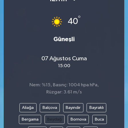
KÜLTÜR SANAT
SARIGÖL
KÖPRÜBAŞI
EKONOMİ
°
40
YAŞAM
SARUHANLI
KULA
EĞİTİM
Güneşli
LIFE
SELENDİ
SALİHLİ
KÜLTÜR SANAT
KIRKAĞAÇ
SARIGÖL
SPOR
07 Ağustos Cuma
15:00
DEMİRCİ
SARUHANLI
YAŞAM
GÖLMARMARA
ŞEHZADELER
LIFE
Nem: %15, Basınç: 1004 hpa hPa,
Rüzgar: 3.61 m/s
GÖRDES
SELENDİ
BİLİM VE TEKNOLOJİ
Aliağa
Balçova
Bayındır
Bayraklı
KÖPRÜBAŞI
SOMA
YAZARLAR
Bergama
Beydağ
Bornova
Buca
SOMA
TURGUTLU
MANİSA'NIN YÖRESEL LEZZETLERİ