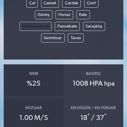
Çal
Çameli
Çardak
Çivril
YUNUSEMRE
MANİSA'YI KEŞFET
Güney
Honaz
Kale
Merkezefendi
Pamukkale
Sarayköy
TÜRKİYE'DE TREND HABERLER
Serinhisar
Tavas
ÖZEL HABER
NEM
BASINÇ
%25
1008 HPA
hpa
RÜZGAR
EN DÜŞÜK / EN YÜKSEK
°
°
1.00 M/S
18
/ 37