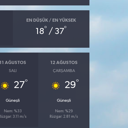
EN DÜŞÜK / EN YÜKSEK
°
°
18
/ 37
11 AĞUSTOS
12 AĞUSTOS
SALI
ÇARŞAMBA
°
°
27
29
Güneşli
Güneşli
Nem: %33
Nem: %29
Rüzgar: 3.11 m/s
Rüzgar: 2.81 m/s