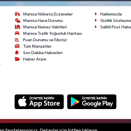
Manisa Nöbetçi Eczaneler
Hakkımızda
Manisa Hava Durumu
Gizlilik Sözleşm
Manisa Namaz Vakitleri
Salihli Post Hab
Manisa Trafik Yoğunluk Haritası
Puan Durumu ve Fikstür
Tüm Manşetler
Son Dakika Haberleri
Haber Arşivi
r
.
n faydalanıyoruz. Detaylar için lütfen tıklayın.