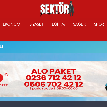
EKONOMİ
SİYASET
EĞİTİM
SAĞLIK
SPOR
u