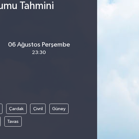
rumu Tahmini
06 Ağustos Perşembe
23:30
Çardak
Çivril
Güney
Tavas