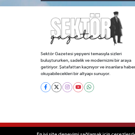
Sektör Gazetesi yepyeni temasıyla sizleri
buluştururken, sadelik ve modernizmi bir araya
getiriyor. Şatafattan kaçınıyor ve insanlara habe
okuyabilecekleri bir altyapı sunuyor.
RSS
Copyright © 2026. Her hakkı saklıdır
En iyi site deneyimi sağlamak için çerezlerde