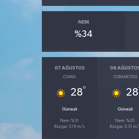
YUNUSEMRE
MANİSA'YI KEŞFET
NEM
TÜRKİYE'DE TREND HABERLER
%34
ÖZEL HABER
07 AĞUSTOS
08 AĞUSTO
CUMA
CUMARTESI
°
28
28
Güneşli
Güneşli
Nem: %31
Nem: %35
Rüzgar: 5.19 m/s
Rüzgar: 5.31 m/