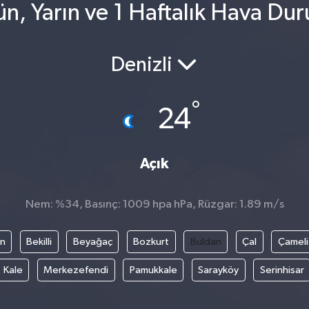
n, Yarın ve 1 Haftalık Hava Du
Denizli
°
24
Açık
Nem: %34, Basınç: 1009 hpa hPa, Rüzgar: 1.89 m/s
an
Bekilli
Beyağaç
Bozkurt
Buldan
Çal
Çameli
Kale
Merkezefendi
Pamukkale
Sarayköy
Serinhisar