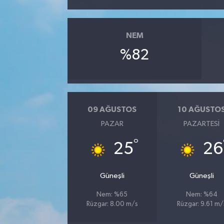
YUNUSEMRE
MANİSA'YI KEŞFET
NEM
TÜRKİYE'DE TREND HABERLER
%82
ÖZEL HABER
09 AĞUSTOS
10 AĞUSTO
PAZAR
PAZARTESI
°
25
26
Güneşli
Güneşli
Nem: %65
Nem: %64
Rüzgar: 8.00 m/s
Rüzgar: 9.61 m/