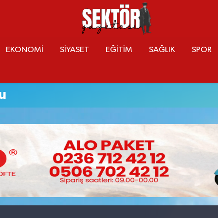
EKONOMİ
SİYASET
EĞİTİM
SAĞLIK
SPOR
u