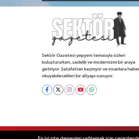
Sektör Gazetesi yepyeni temasıyla sizleri
buluştururken, sadelik ve modernizmi bir araya
getiriyor. Şatafattan kaçınıyor ve insanlara habe
okuyabilecekleri bir altyapı sunuyor.
RSS
Copyright © 2026. Her hakkı saklıdır
En iyi site deneyimi sağlamak için çerezlerde