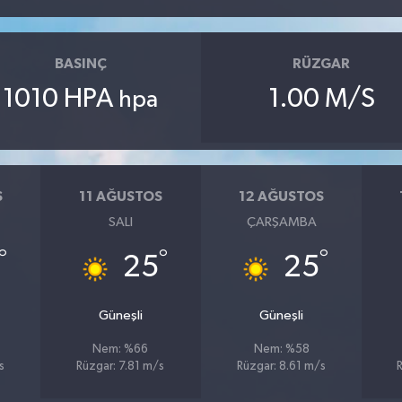
BASINÇ
RÜZGAR
1010 HPA
1.00 M/S
hpa
S
11 AĞUSTOS
12 AĞUSTOS
SALI
ÇARŞAMBA
°
°
°
25
25
Güneşli
Güneşli
Nem: %66
Nem: %58
s
Rüzgar: 7.81 m/s
Rüzgar: 8.61 m/s