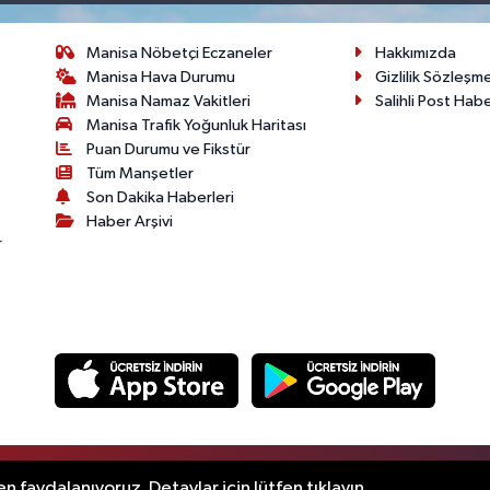
Manisa Nöbetçi Eczaneler
Hakkımızda
Manisa Hava Durumu
Gizlilik Sözleşm
Manisa Namaz Vakitleri
Salihli Post Hab
Manisa Trafik Yoğunluk Haritası
Puan Durumu ve Fikstür
Tüm Manşetler
Son Dakika Haberleri
Haber Arşivi
r
.
n faydalanıyoruz. Detaylar için lütfen tıklayın.