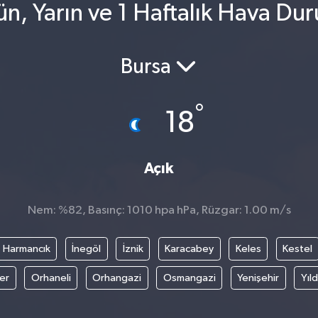
n, Yarın ve 1 Haftalık Hava Du
Bursa
°
18
Açık
Nem: %82, Basınç: 1010 hpa hPa, Rüzgar: 1.00 m/s
Harmancık
İnegöl
İznik
Karacabey
Keles
Kestel
fer
Orhaneli
Orhangazi
Osmangazi
Yenişehir
Yıld