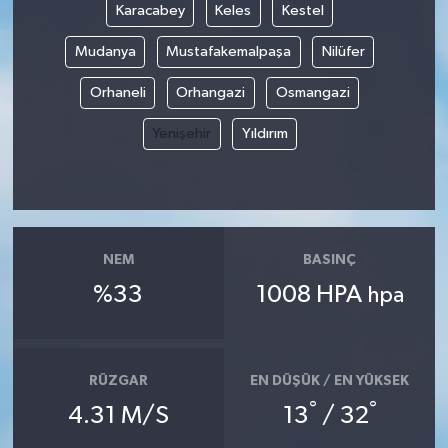
Karacabey
Keles
Kestel
YUNUSEMRE
MANİSA'YI KEŞFET
Mudanya
Mustafakemalpaşa
Nilüfer
Orhaneli
Orhangazi
Osmangazi
TÜRKİYE'DE TREND HABERLER
Yenişehir
Yıldırım
ÖZEL HABER
NEM
BASINÇ
%33
1008 HPA
hpa
RÜZGAR
EN DÜŞÜK / EN YÜKSEK
°
°
4.31 M/S
13
/ 32