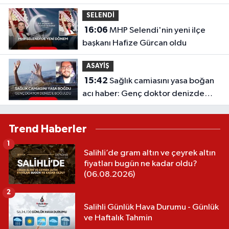
SELENDİ
16:06
MHP Selendi'nin yeni ilçe
başkanı Hafize Gürcan oldu
ASAYİŞ
15:42
Sağlık camiasını yasa boğan
acı haber: Genç doktor denizde
boğuldu
Trend Haberler
1
Salihli’de gram altın ve çeyrek altın
fiyatları bugün ne kadar oldu?
(06.08.2026)
2
Salihli Günlük Hava Durumu - Günlük
ve Haftalık Tahmin