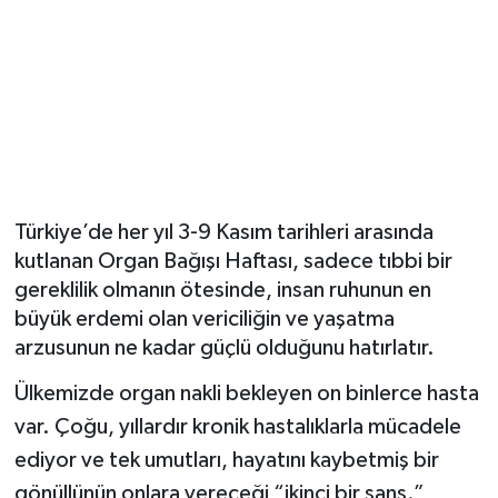
YUNUSEMRE
MANİSA'YI KEŞFET
TÜRKİYE'DE TREND HABERLER
ÖZEL HABER
Türkiye’de her yıl 3-9 Kasım tarihleri arasında
kutlanan Organ Bağışı Haftası, sadece tıbbi bir
gereklilik olmanın ötesinde, insan ruhunun en
büyük erdemi olan vericiliğin ve yaşatma
arzusunun ne kadar güçlü olduğunu hatırlatır.
Ülkemizde organ nakli bekleyen on binlerce hasta
var. Çoğu, yıllardır kronik hastalıklarla mücadele
ediyor ve tek umutları, hayatını kaybetmiş bir
gönüllünün onlara vereceği “ikinci bir şans.”