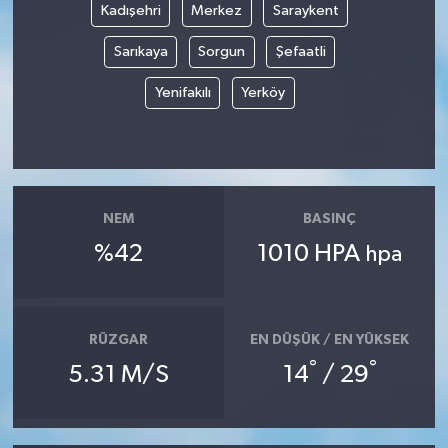
Kadışehri
Merkez
Saraykent
YUNUSEMRE
MANİSA'YI KEŞFET
Sarıkaya
Sorgun
Şefaatli
Yenifakılı
Yerköy
TÜRKİYE'DE TREND HABERLER
ÖZEL HABER
NEM
BASINÇ
%42
1010 HPA
hpa
RÜZGAR
EN DÜŞÜK / EN YÜKSEK
°
°
5.31 M/S
14
/ 29