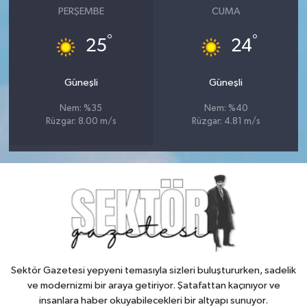
PERŞEMBE
CUMA
°
°
25
24
Güneşli
Güneşli
Nem: %35
Nem: %40
Rüzgar: 8.00 m/s
Rüzgar: 4.81 m/s
Sektör Gazetesi yepyeni temasıyla sizleri buluştururken, sadelik
ve modernizmi bir araya getiriyor. Şatafattan kaçınıyor ve
insanlara haber okuyabilecekleri bir altyapı sunuyor.