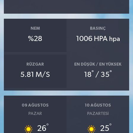
YUNUSEMRE
MANİSA'YI KEŞFET
TÜRKİYE'DE TREND HABERLER
NEM
BASINÇ
%28
1006 HPA
hpa
ÖZEL HABER
RÜZGAR
EN DÜŞÜK / EN YÜKSEK
°
°
5.81 M/S
18
/ 35
09 AĞUSTOS
10 AĞUSTOS
PAZAR
PAZARTESI
°
°
26
25