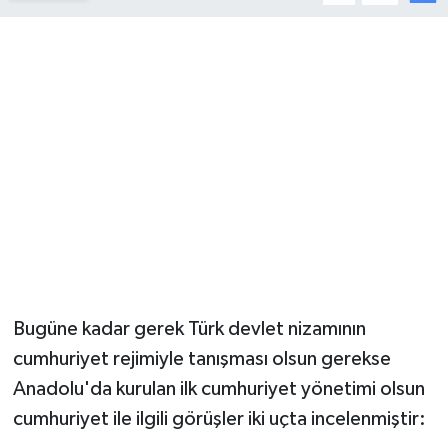
YUNUSEMRE
MANİSA'YI KEŞFET
TÜRKİYE'DE TREND HABERLER
ÖZEL HABER
Bugüne kadar gerek Türk devlet nizamının
cumhuriyet rejimiyle tanışması olsun gerekse
Anadolu'da kurulan ilk cumhuriyet yönetimi olsun
cumhuriyet ile ilgili görüşler iki uçta incelenmiştir: