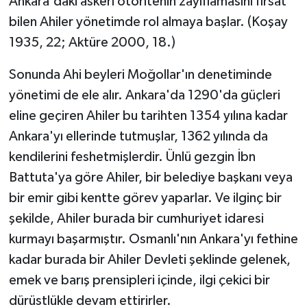
Ankara'daki askerî otoritenin zayıflamasını fırsat
bilen Ahiler yönetimde rol almaya başlar. (Koşay
1935, 22; Aktüre 2000, 18.)
Sonunda Ahi beyleri Moğollar'ın denetiminde
yönetimi de ele alır. Ankara'da 1290'da güçleri
eline geçiren Ahiler bu tarihten 1354 yılına kadar
Ankara'yı ellerinde tutmuşlar, 1362 yılında da
kendilerini feshetmişlerdir. Ünlü gezgin İbn
Battuta'ya göre Ahiler, bir belediye başkanı veya
bir emir gibi kentte görev yaparlar. Ve ilginç bir
şekilde, Ahiler burada bir cumhuriyet idaresi
kurmayı başarmıştır. Osmanlı'nın Ankara'yı fethine
kadar burada bir Ahiler Devleti şeklinde gelenek,
emek ve barış prensipleri içinde, ilgi çekici bir
dürüstlükle devam ettirirler.