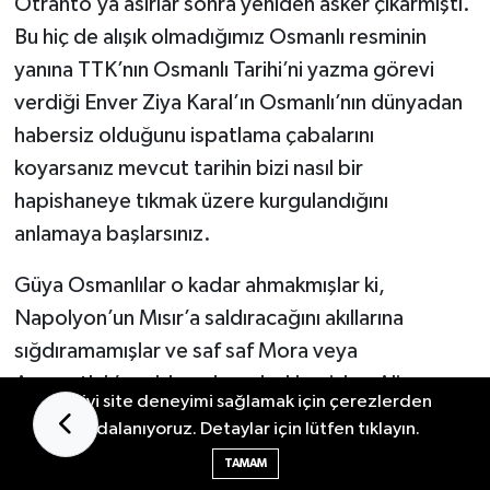
Otranto’ya asırlar sonra yeniden asker çıkarmıştı.
Bu hiç de alışık olmadığımız Osmanlı resminin
yanına TTK’nın Osmanlı Tarihi’ni yazma görevi
verdiği Enver Ziya Karal’ın Osmanlı’nın dünyadan
habersiz olduğunu ispatlama çabalarını
koyarsanız mevcut tarihin bizi nasıl bir
hapishaneye tıkmak üzere kurgulandığını
anlamaya başlarsınız.
Güya Osmanlılar o kadar ahmakmışlar ki,
Napolyon’un Mısır’a saldıracağını akıllarına
sığdıramamışlar ve saf saf Mora veya
Arnavutluk’a saldırmalarını beklemişler. Ali
En iyi site deneyimi sağlamak için çerezlerden
Efendi’nin raporlarından bu sonucu çıkaran Prof.
faydalanıyoruz. Detaylar için lütfen tıklayın.
Karal’ın belgeleri çarpıttığını ileri süren Kahraman
TAMAM
Şakul, orijinal belgede Ali Efendi’nin kendi fikrini