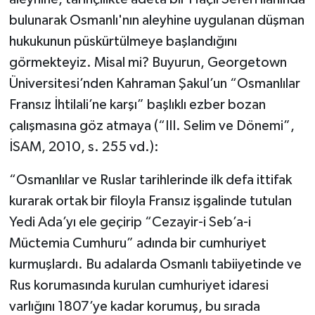
bulunarak Osmanlı'nın aleyhine uygulanan düşman
hukukunun püskürtülmeye başlandığını
görmekteyiz. Misal mi? Buyurun, Georgetown
Üniversitesi’nden Kahraman Şakul’un “Osmanlılar
Fransız İhtilali’ne karşı” başlıklı ezber bozan
çalışmasına göz atmaya (“III. Selim ve Dönemi”,
İSAM, 2010, s. 255 vd.):
“Osmanlılar ve Ruslar tarihlerinde ilk defa ittifak
kurarak ortak bir filoyla Fransız işgalinde tutulan
Yedi Ada’yı ele geçirip “Cezayir-i Seb’a-i
Müctemia Cumhuru” adında bir cumhuriyet
kurmuşlardı. Bu adalarda Osmanlı tabiiyetinde ve
Rus korumasında kurulan cumhuriyet idaresi
varlığını 1807’ye kadar korumuş, bu sırada