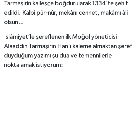
Tarmaşirin kalleşçe boğdurularak 1334’te şehit
edildi. Kalbi pûr-nûr, mekânı cennet, makâmı âli
olsun…
İslâmiyet’le şereflenen ilk Moğol yöneticisi
Alaaddin Tarmaşirin Han'ı kaleme almaktan şeref
duyduğum yazımı şu dua ve temennilerle
noktalamak istiyorum: