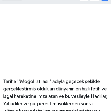
YUNUSEMRE
MANİSA'YI KEŞFET
TÜRKİYE'DE TREND HABERLER
ÖZEL HABER
Tarihe ''Moğol İstilası'' adıyla geçecek şekilde
gerçekleştirmiş oldukları dünyanın en hızlı fetih ve
işgal hareketine imza atan ve bu vesileyle Haçlılar,
Yahudiler ve putperest müşriklerden sonra