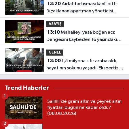
13:20
Aidat tartışması kanlı bitti:
Bıçaklanan apartman yöneticisi
hayatını kaybetti!
ASAYİŞ
13:10
Mahalleyi yasa boğan acı:
Dengesini kaybeden 16 yaşındaki
Deniz kurtarılamadı
GENEL
13:00
1,5 milyona sıfır araba aldı,
hayatının şokunu yaşadı! Ekspertize
götürünce gerçek ortaya çıktı
Trend Haberler
1
Salihli’de gram altın ve çeyrek altın
fiyatları bugün ne kadar oldu?
(08.08.2026)
2