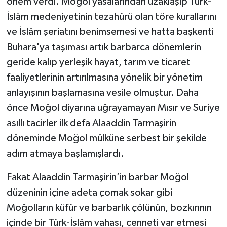
önem verdi. Moğol yasalarından uzaklaşıp Türk-
İslâm medeniyetinin tezahürü olan töre kurallarını
ve İslâm şeriatını benimsemesi ve hatta başkenti
Buhara'ya taşıması artık barbarca dönemlerin
geride kalıp yerleşik hayat, tarım ve ticaret
faaliyetlerinin artırılmasına yönelik bir yönetim
anlayışının başlamasına vesile olmuştur. Daha
önce Moğol diyarına uğrayamayan Mısır ve Suriye
asıllı tacirler ilk defa Alaaddin Tarmaşirin
döneminde Moğol mülküne serbest bir şekilde
adım atmaya başlamışlardı.
Fakat Alaaddin Tarmaşirin’in barbar Moğol
düzeninin içine adeta çomak sokar gibi
Moğolların küfür ve barbarlık çölünün, bozkırının
içinde bir Türk-İslâm vahası, cenneti var etmesi