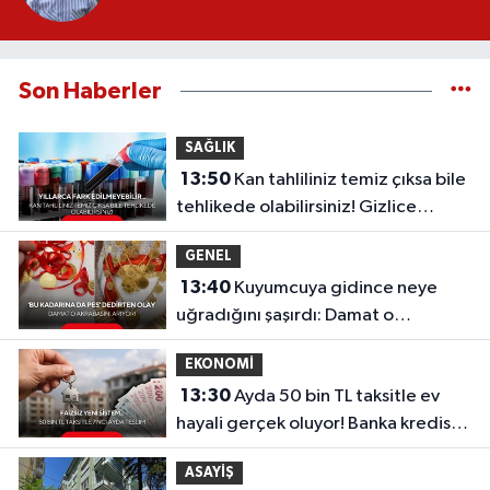
Son Haberler
SAĞLIK
13:50
Kan tahliliniz temiz çıksa bile
tehlikede olabilirsiniz! Gizlice
ilerleyen o sinsi tehlike...
GENEL
13:40
Kuyumcuya gidince neye
uğradığını şaşırdı: Damat o
akrabasını arıyor!
EKONOMİ
13:30
Ayda 50 bin TL taksitle ev
hayali gerçek oluyor! Banka kredisiz,
faizsiz yeni sistem...
ASAYİŞ