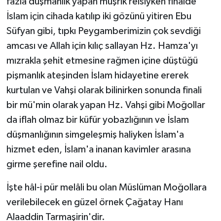
fazla düşmanlık yapan müşrik reisiyken finalde
İslam için cihada katılıp iki gözünü yitiren Ebu
Süfyan gibi, tıpkı Peygamberimizin çok sevdiği
amcası ve Allah için kılıç sallayan Hz. Hamza'yı
mızrakla şehit etmesine rağmen içine düştüğü
pişmanlık ateşinden İslam hidayetine ererek
kurtulan ve Vahşi olarak bilinirken sonunda finali
bir mü'min olarak yapan Hz. Vahşi gibi Moğollar
da iflah olmaz bir küfür yobazlığının ve İslam
düşmanlığının simgeleşmiş haliyken İslam'a
hizmet eden, İslam'a inanan kavimler arasına
girme şerefine nail oldu.
İşte hâl-i pür melâli bu olan Müslüman Moğollara
verilebilecek en güzel örnek Çağatay Hanı
Alaaddin Tarmaşirin'dir.