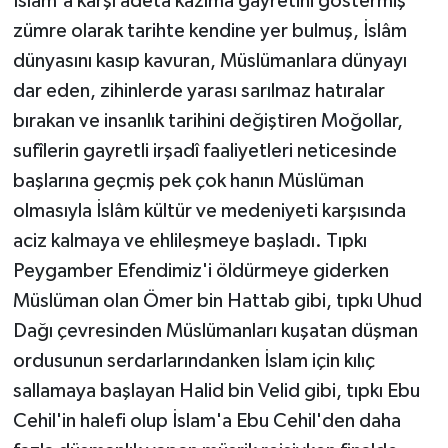
İslâm'a karşı adeta kazıma gayretini göstermiş
zümre olarak tarihte kendine yer bulmuş, İslâm
dünyasını kasıp kavuran, Müslümanlara dünyayı
dar eden, zihinlerde yarası sarılmaz hatıralar
bırakan ve insanlık tarihini değiştiren Moğollar,
sufîlerin gayretli irşadî faaliyetleri neticesinde
başlarına geçmiş pek çok hanın Müslüman
olmasıyla İslâm kültür ve medeniyeti karşısında
aciz kalmaya ve ehlileşmeye başladı. Tıpkı
Peygamber Efendimiz'i öldürmeye giderken
Müslüman olan Ömer bin Hattab gibi, tıpkı Uhud
Dağı çevresinden Müslümanları kuşatan düşman
ordusunun serdarlarındanken İslam için kılıç
sallamaya başlayan Halid bin Velid gibi, tıpkı Ebu
Cehil'in halefi olup İslam'a Ebu Cehil'den daha