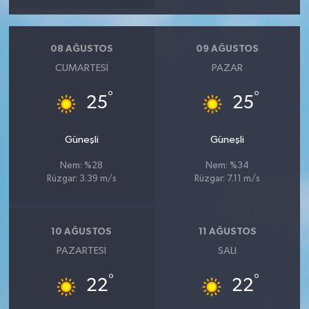
08 AĞUSTOS
09 AĞUSTOS
CUMARTESI
PAZAR
°
°
25
25
Güneşli
Güneşli
Nem: %28
Nem: %34
Rüzgar: 3.39 m/s
Rüzgar: 7.11 m/s
10 AĞUSTOS
11 AĞUSTOS
PAZARTESI
SALI
°
°
22
22