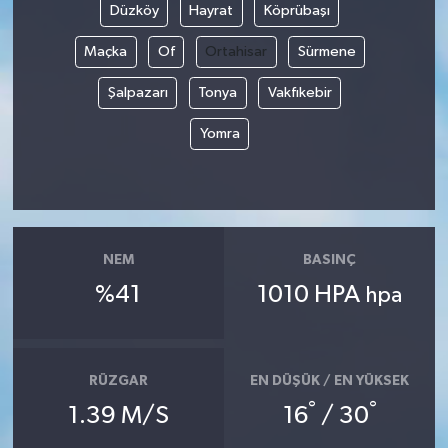
Düzköy
Hayrat
Köprübaşı
YUNUSEMRE
MANİSA'YI KEŞFET
Maçka
Of
Ortahisar
Sürmene
Şalpazarı
Tonya
Vakfıkebir
TÜRKİYE'DE TREND HABERLER
Yomra
ÖZEL HABER
NEM
BASINÇ
%41
1010 HPA
hpa
RÜZGAR
EN DÜŞÜK / EN YÜKSEK
°
°
1.39 M/S
16
/ 30