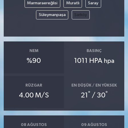
Marmaraereğlisi
Muratlı
Saray
YUNUSEMRE
MANİSA'YI KEŞFET
Süleymanpaşa
Şarköy
TÜRKİYE'DE TREND HABERLER
ÖZEL HABER
NEM
BASINÇ
%90
1011 HPA
hpa
RÜZGAR
EN DÜŞÜK / EN YÜKSEK
°
°
4.00 M/S
21
/ 30
08 AĞUSTOS
09 AĞUSTOS