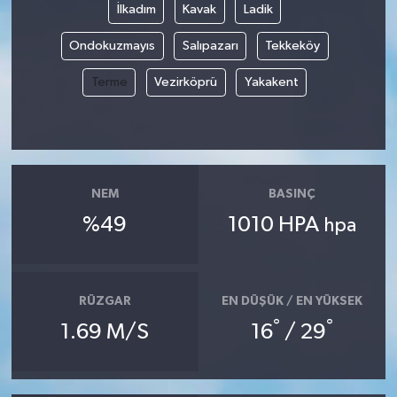
İlkadım
Kavak
Ladik
YUNUSEMRE
MANİSA'YI KEŞFET
Ondokuzmayıs
Salıpazarı
Tekkeköy
Terme
Vezirköprü
Yakakent
TÜRKİYE'DE TREND HABERLER
ÖZEL HABER
NEM
BASINÇ
%49
1010 HPA
hpa
RÜZGAR
EN DÜŞÜK / EN YÜKSEK
°
°
1.69 M/S
16
/ 29