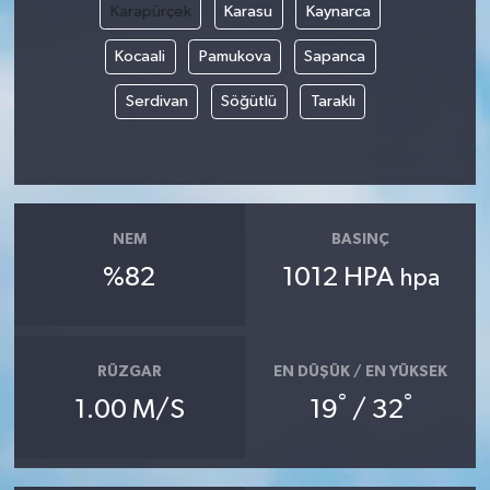
Karapürçek
Karasu
Kaynarca
YUNUSEMRE
MANİSA'YI KEŞFET
Kocaali
Pamukova
Sapanca
Serdivan
Söğütlü
Taraklı
TÜRKİYE'DE TREND HABERLER
ÖZEL HABER
NEM
BASINÇ
%82
1012 HPA
hpa
RÜZGAR
EN DÜŞÜK / EN YÜKSEK
°
°
1.00 M/S
19
/ 32