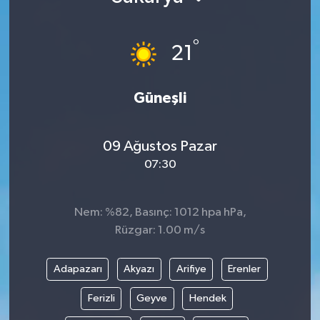
KÜLTÜR SANAT
SARIGÖL
KÖPRÜBAŞI
EKONOMİ
°
21
YAŞAM
SARUHANLI
KULA
EĞİTİM
Güneşli
LIFE
SELENDİ
SALİHLİ
KÜLTÜR SANAT
KIRKAĞAÇ
SARIGÖL
SPOR
09 Ağustos Pazar
07:30
DEMİRCİ
SARUHANLI
YAŞAM
GÖLMARMARA
ŞEHZADELER
LIFE
Nem: %82, Basınç: 1012 hpa hPa,
Rüzgar: 1.00 m/s
GÖRDES
SELENDİ
BİLİM VE TEKNOLOJİ
Adapazarı
Akyazı
Arifiye
Erenler
KÖPRÜBAŞI
SOMA
YAZARLAR
Ferizli
Geyve
Hendek
SOMA
TURGUTLU
MANİSA'NIN YÖRESEL LEZZETLERİ