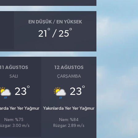
EN DÜŞÜK / EN YÜKSEK
°
°
21
/ 25
11 AĞUSTOS
12 AĞUSTOS
SALI
ÇARŞAMBA
°
°
23
23
larda Yer Yer Yağmur
Yakınlarda Yer Yer Yağmur
Nem: %75
Nem: %84
üzgar: 3.00 m/s
Rüzgar: 2.89 m/s