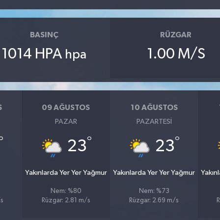
BASINÇ
RÜZGAR
1014 HPA
1.00 M/S
hpa
S
09 AĞUSTOS
10 AĞUSTOS
PAZAR
PAZARTESI
°
°
°
23
23
Yakınlarda Yer Yer Yağmur
Yakınlarda Yer Yer Yağmur
Yakın
Nem: %80
Nem: %73
/s
Rüzgar: 2.81 m/s
Rüzgar: 2.69 m/s
R