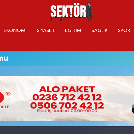
EKONOMİ
SİYASET
EĞİTİM
SAĞLIK
SPOR
mu