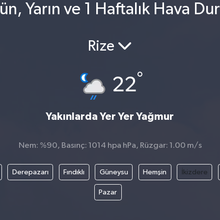
ün, Yarın ve 1 Haftalık Hava D
Rize
°
22
Yakınlarda Yer Yer Yağmur
Nem: %90, Basınç: 1014 hpa hPa, Rüzgar: 1.00 m/s
Derepazarı
Fındıklı
Güneysu
Hemşin
İkizdere
Pazar