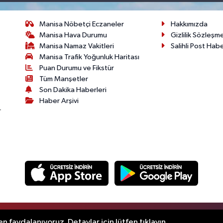
Manisa Nöbetçi Eczaneler
Hakkımızda
Manisa Hava Durumu
Gizlilik Sözleşm
Manisa Namaz Vakitleri
Salihli Post Hab
Manisa Trafik Yoğunluk Haritası
Puan Durumu ve Fikstür
Tüm Manşetler
Son Dakika Haberleri
Haber Arşivi
r
.
n faydalanıyoruz. Detaylar için lütfen tıklayın.