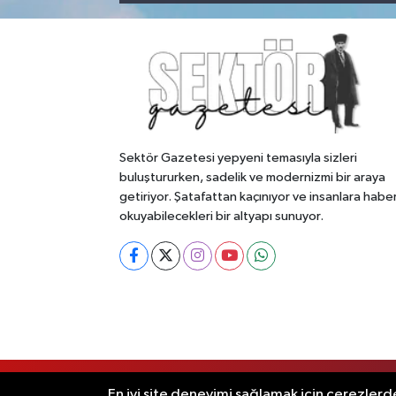
Sektör Gazetesi yepyeni temasıyla sizleri
buluştururken, sadelik ve modernizmi bir araya
getiriyor. Şatafattan kaçınıyor ve insanlara habe
okuyabilecekleri bir altyapı sunuyor.
RSS
Copyright © 2026. Her hakkı saklıdır
En iyi site deneyimi sağlamak için çerezlerde