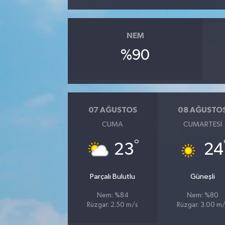
YUNUSEMRE
MANİSA'YI KEŞFET
NEM
TÜRKİYE'DE TREND HABERLER
%90
ÖZEL HABER
07 AĞUSTOS
08 AĞUSTO
CUMA
CUMARTESI
°
23
24
Parçalı Bulutlu
Güneşli
Nem: %84
Nem: %80
Rüzgar: 2.50 m/s
Rüzgar: 3.00 m