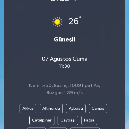
KÜLTÜR SANAT
SARIGÖL
KÖPRÜBAŞI
EKONOMİ
°
26
YAŞAM
SARUHANLI
KULA
EĞİTİM
Güneşli
LIFE
SELENDİ
SALİHLİ
KÜLTÜR SANAT
KIRKAĞAÇ
SARIGÖL
SPOR
07 Ağustos Cuma
11:30
DEMİRCİ
SARUHANLI
YAŞAM
GÖLMARMARA
ŞEHZADELER
LIFE
Nem: %50, Basınç: 1009 hpa hPa,
Rüzgar: 1.89 m/s
GÖRDES
SELENDİ
BİLİM VE TEKNOLOJİ
Akkuş
Altınordu
Aybastı
Çamaş
KÖPRÜBAŞI
SOMA
YAZARLAR
Çatalpınar
Çaybaşı
Fatsa
SOMA
TURGUTLU
MANİSA'NIN YÖRESEL LEZZETLERİ