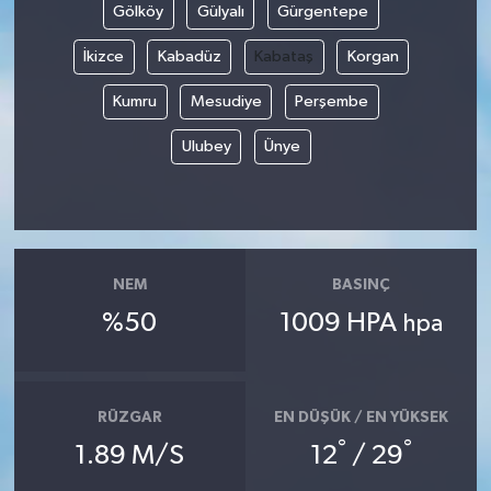
Gölköy
Gülyalı
Gürgentepe
YUNUSEMRE
MANİSA'YI KEŞFET
İkizce
Kabadüz
Kabataş
Korgan
Kumru
Mesudiye
Perşembe
TÜRKİYE'DE TREND HABERLER
Ulubey
Ünye
ÖZEL HABER
NEM
BASINÇ
%50
1009 HPA
hpa
RÜZGAR
EN DÜŞÜK / EN YÜKSEK
°
°
1.89 M/S
12
/ 29