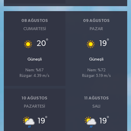
08 AĞUSTOS
09 AĞUSTOS
CUMARTESI
PAZAR
°
°
20
19
Güneşli
Güneşli
Nem: %67
Nem: %72
Rüzgar: 4.39 m/s
Rüzgar: 5.19 m/s
10 AĞUSTOS
11 AĞUSTOS
PAZARTESI
SALI
°
°
19
19