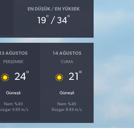
EN DÜŞÜK / EN YÜKSEK
°
°
19
/ 34
13 AĞUSTOS
14 AĞUSTOS
PERŞEMBE
CUMA
°
°
24
21
Güneşli
Güneşli
Nem: %40
Nem: %46
Rüzgar: 9.69 m/s
Rüzgar: 8.69 m/s