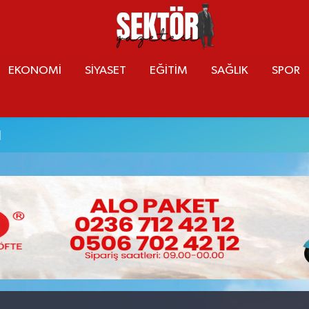
EKONOMİ
SİYASET
EĞİTİM
SAĞLIK
SPOR
u