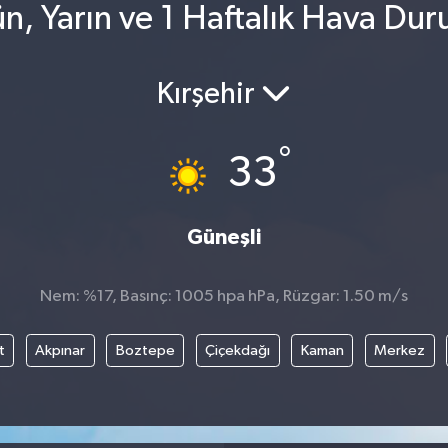
, Yarın ve 1 Haftalık Hava Du
Kırşehir
°
33
Güneşli
Nem: %17, Basınç: 1005 hpa hPa, Rüzgar: 1.50 m/s
t
Akpınar
Boztepe
Çiçekdağı
Kaman
Merkez