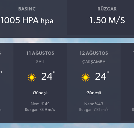
BASINÇ
RÜZGAR
1005 HPA
1.50 M/S
hpa
S
11 AĞUSTOS
12 AĞUSTOS
SALI
ÇARŞAMBA
°
°
°
24
24
Güneşli
Güneşli
Nem: %49
Nem: %43
s
Rüzgar: 7.69 m/s
Rüzgar: 7.81 m/s