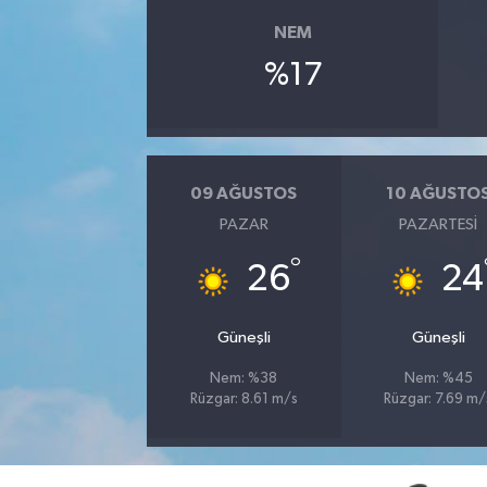
NEM
YUNUSEMRE
MANİSA'YI KEŞFET
%17
TÜRKİYE'DE TREND HABERLER
ÖZEL HABER
09 AĞUSTOS
10 AĞUSTO
PAZAR
PAZARTESI
°
26
24
Güneşli
Güneşli
Nem: %38
Nem: %45
Rüzgar: 8.61 m/s
Rüzgar: 7.69 m/