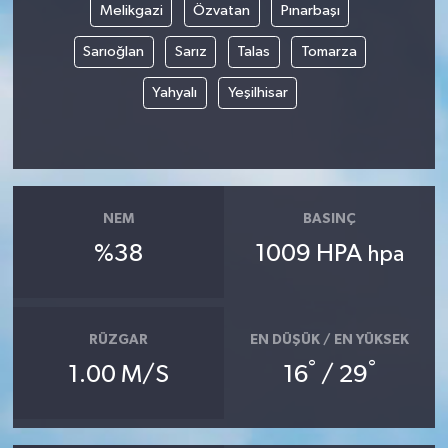
Melikgazi
Özvatan
Pınarbaşı
YUNUSEMRE
MANİSA'YI KEŞFET
Sarıoğlan
Sarız
Talas
Tomarza
Yahyalı
Yeşilhisar
TÜRKİYE'DE TREND HABERLER
ÖZEL HABER
NEM
BASINÇ
%38
1009 HPA
hpa
RÜZGAR
EN DÜŞÜK / EN YÜKSEK
°
°
1.00 M/S
16
/ 29