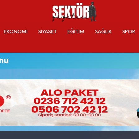
EKONOMİ
SİYASET
EĞİTİM
SAĞLIK
SPOR
mu