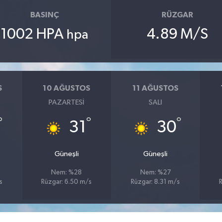
BASINÇ
RÜZGAR
1002 HPA
4.89 M/S
hpa
S
10 AĞUSTOS
11 AĞUSTOS
PAZARTESI
SALI
°
°
°
31
30
Güneşli
Güneşli
Nem: %28
Nem: %27
s
Rüzgar: 6.50 m/s
Rüzgar: 8.31 m/s
R