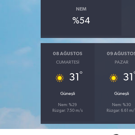
NEM
YUNUSEMRE
MANİSA'YI KEŞFET
%54
TÜRKİYE'DE TREND HABERLER
ÖZEL HABER
08 AĞUSTOS
09 AĞUSTO
CUMARTESI
PAZAR
°
31
31
Güneşli
Güneşli
Nem: %29
Nem: %30
Rüzgar: 7.50 m/s
Rüzgar: 6.61 m/