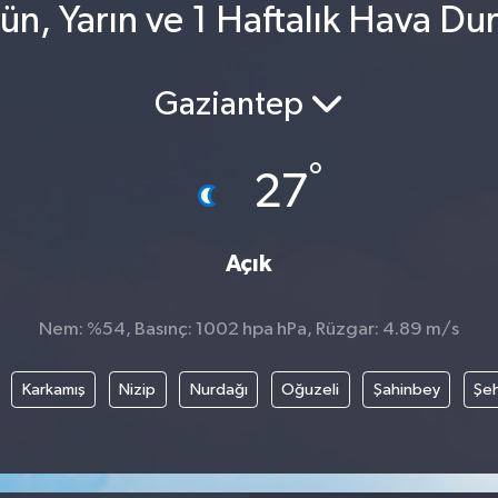
ün, Yarın ve 1 Haftalık Hava D
Gaziantep
°
27
Açık
Nem: %54, Basınç: 1002 hpa hPa, Rüzgar: 4.89 m/s
Karkamış
Nizip
Nurdağı
Oğuzeli
Şahinbey
Şeh