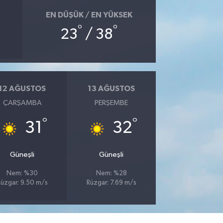
EN DÜŞÜK / EN YÜKSEK
°
°
23
/ 38
12 AĞUSTOS
13 AĞUSTOS
ÇARŞAMBA
PERŞEMBE
°
°
31
32
Güneşli
Güneşli
Nem: %30
Nem: %28
üzgar: 9.50 m/s
Rüzgar: 7.69 m/s