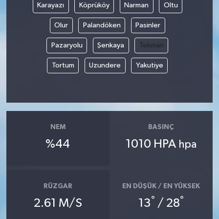
Karayazı
Köprüköy
Narman
Oltu
YUNUSEMRE
MANİSA'YI KEŞFET
Olur
Palandöken
Pasinler
Pazaryolu
Şenkaya
Tekman
TÜRKİYE'DE TREND HABERLER
Tortum
Uzundere
Yakutiye
ÖZEL HABER
NEM
BASINÇ
%44
1010 HPA
hpa
RÜZGAR
EN DÜŞÜK / EN YÜKSEK
°
°
2.61 M/S
13
/ 28