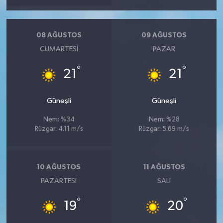
08 AĞUSTOS
09 AĞUSTOS
CUMARTESI
PAZAR
°
°
21
21
Güneşli
Güneşli
Nem: %34
Nem: %28
Rüzgar: 4.11 m/s
Rüzgar: 5.69 m/s
10 AĞUSTOS
11 AĞUSTOS
PAZARTESI
SALI
°
°
19
20