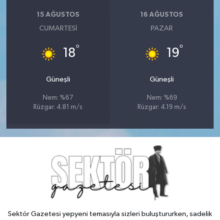
15 AĞUSTOS
16 AĞUSTOS
CUMARTESI
PAZAR
°
°
18
19
Güneşli
Güneşli
Nem: %67
Nem: %69
Rüzgar: 4.81 m/s
Rüzgar: 4.19 m/s
Sektör Gazetesi yepyeni temasıyla sizleri buluştururken, sadelik