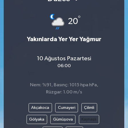
KÜLTÜR SANAT
SARIGÖL
KÖPRÜBAŞI
EKONOMİ
°
20
YAŞAM
SARUHANLI
KULA
EĞİTİM
Yakınlarda Yer Yer Yağmur
LIFE
SELENDİ
SALİHLİ
KÜLTÜR SANAT
KIRKAĞAÇ
SARIGÖL
SPOR
10 Ağustos Pazartesi
06:00
DEMİRCİ
SARUHANLI
YAŞAM
GÖLMARMARA
ŞEHZADELER
LIFE
Nem: %91, Basınç: 1015 hpa hPa,
Rüzgar: 1.00 m/s
GÖRDES
SELENDİ
BİLİM VE TEKNOLOJİ
Akçakoca
Cumayeri
Çilimli
KÖPRÜBAŞI
SOMA
YAZARLAR
Gölyaka
Gümüşova
Kaynaşlı
SOMA
TURGUTLU
MANİSA'NIN YÖRESEL LEZZETLERİ