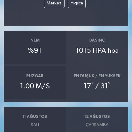
Merkez
Yığılca
YUNUSEMRE
MANİSA'YI KEŞFET
TÜRKİYE'DE TREND HABERLER
NEM
BASINÇ
ÖZEL HABER
%91
1015 HPA
hpa
RÜZGAR
EN DÜŞÜK / EN YÜKSEK
°
°
1.00 M/S
17
/ 31
11 AĞUSTOS
12 AĞUSTOS
SALI
ÇARŞAMBA