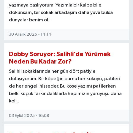
yazmaya başlıyorum. Yazımla bir kalbe bile
KÜLTÜR SANAT
SARIGÖL
KÖPRÜBAŞI
EKONOMİ
dokunsam, bir sokak arkadaşım daha yuva bulsa
dünyalar benim ol...
YAŞAM
SARUHANLI
KULA
EĞİTİM
30 Aralık 2025 - 14:14
LIFE
SELENDİ
SALİHLİ
KÜLTÜR SANAT
Dobby Soruyor: Salihli’de Yürümek
KIRKAĞAÇ
SARIGÖL
SPOR
Neden Bu Kadar Zor?
DEMİRCİ
SARUHANLI
YAŞAM
Salihli sokaklarında her gün dört patiyle
dolaşıyorum. Bir köpeğin burnu her kokuyu, patileri
GÖLMARMARA
ŞEHZADELER
LIFE
de her engeli hisseder. Bu köşe yazımı patilerken
belki küçük farkındalıklarla hepimizin yürüyüşü daha
kol...
GÖRDES
SELENDİ
BİLİM VE TEKNOLOJİ
03 Eylül 2025 - 16:08
KÖPRÜBAŞI
SOMA
YAZARLAR
SOMA
TURGUTLU
MANİSA'NIN YÖRESEL LEZZETLERİ