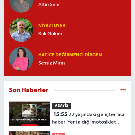
Altın Şehir
NIYAZI UYAR
Bak Gülüm
HATICE DEĞIRMENCI DIRGEN
Sessiz Miras
Son Haberler
ASAYİŞ
15:55
22 yaşındaki gençten acı
haber! Yeni aldığı motosiklet
sonu oldu