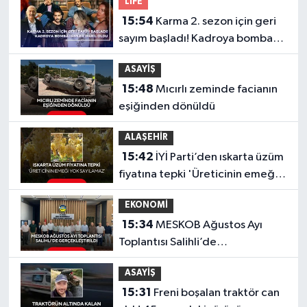
LIFE
15:54
Karma 2. sezon için geri
sayım başladı! Kadroya bomba
isimler dahil oldu
ASAYİŞ
15:48
Mıcırlı zeminde facianın
eşiğinden dönüldü
ALAŞEHİR
15:42
İYİ Parti’den ıskarta üzüm
fiyatına tepki 'Üreticinin emeği
yok sayılamaz'
EKONOMİ
15:34
MESKOB Ağustos Ayı
Toplantısı Salihli’de
Gerçekleştirildi
ASAYİŞ
15:31
Freni boşalan traktör can