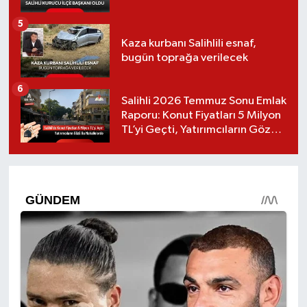
5
Kaza kurbanı Salihlili esnaf,
bugün toprağa verilecek
6
Salihli 2026 Temmuz Sonu Emlak
Raporu: Konut Fiyatları 5 Milyon
TL’yi Geçti, Yatırımcıların Gözü
Bu Mahallelerde