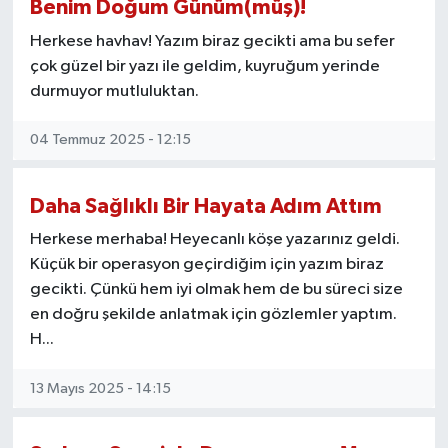
Benim Doğum Günüm(müş)!
Herkese havhav! Yazım biraz gecikti ama bu sefer
YUNUSEMRE
MANİSA'YI KEŞFET
çok güzel bir yazı ile geldim, kuyruğum yerinde
durmuyor mutluluktan.
TÜRKİYE'DE TREND HABERLER
04 Temmuz 2025 - 12:15
ÖZEL HABER
Daha Sağlıklı Bir Hayata Adım Attım
Herkese merhaba! Heyecanlı köşe yazarınız geldi.
Küçük bir operasyon geçirdiğim için yazım biraz
gecikti. Çünkü hem iyi olmak hem de bu süreci size
en doğru şekilde anlatmak için gözlemler yaptım.
H...
13 Mayıs 2025 - 14:15