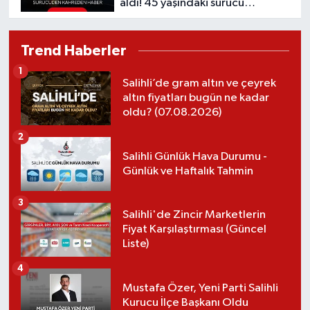
aldı! 45 yaşındaki sürücü
kurtarılamadı
Trend Haberler
1
Salihli’de gram altın ve çeyrek
altın fiyatları bugün ne kadar
oldu? (07.08.2026)
2
Salihli Günlük Hava Durumu -
Günlük ve Haftalık Tahmin
3
Salihli'de Zincir Marketlerin
Fiyat Karşılaştırması (Güncel
Liste)
4
Mustafa Özer, Yeni Parti Salihli
Kurucu İlçe Başkanı Oldu