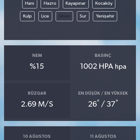
Hani
Hazro
Kayapınar
Kocaköy
YUNUSEMRE
MANİSA'YI KEŞFET
Kulp
Lice
Silvan
Sur
Yenişehir
TÜRKİYE'DE TREND HABERLER
ÖZEL HABER
NEM
BASINÇ
%15
1002 HPA
hpa
RÜZGAR
EN DÜŞÜK / EN YÜKSEK
°
°
2.69 M/S
26
/ 37
10 AĞUSTOS
11 AĞUSTOS