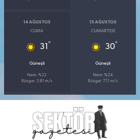
14 AĞUSTOS
15 AĞUSTOS
CUMA
CUMARTESI
°
°
31
30
Güneşli
Güneşli
Nem: %22
Nem: %24
Rüzgar: 3.81 m/s
Rüzgar: 7.11 m/s