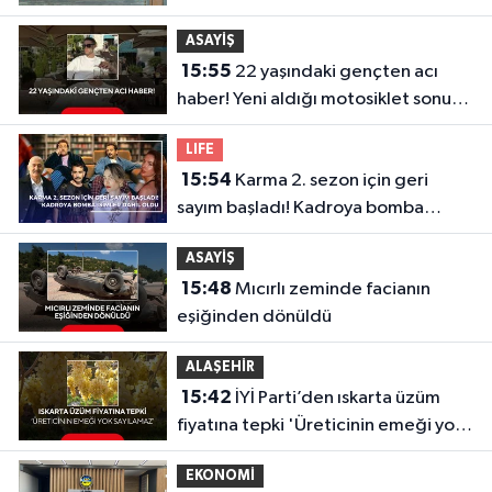
ASAYİŞ
15:55
22 yaşındaki gençten acı
haber! Yeni aldığı motosiklet sonu
oldu
LIFE
15:54
Karma 2. sezon için geri
sayım başladı! Kadroya bomba
isimler dahil oldu
ASAYİŞ
15:48
Mıcırlı zeminde facianın
eşiğinden dönüldü
ALAŞEHİR
15:42
İYİ Parti’den ıskarta üzüm
fiyatına tepki 'Üreticinin emeği yok
sayılamaz'
EKONOMİ