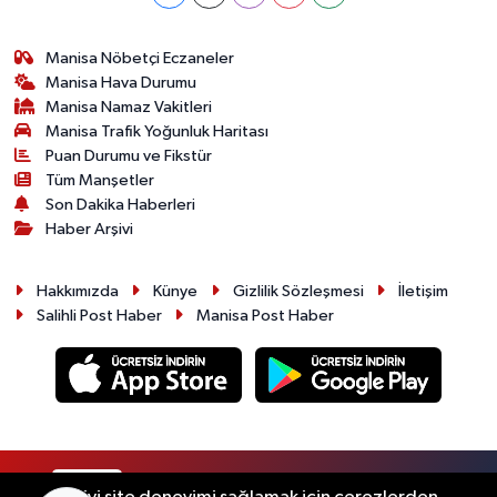
Manisa Nöbetçi Eczaneler
Manisa Hava Durumu
Manisa Namaz Vakitleri
Manisa Trafik Yoğunluk Haritası
Puan Durumu ve Fikstür
Tüm Manşetler
Son Dakika Haberleri
Haber Arşivi
Hakkımızda
Künye
Gizlilik Sözleşmesi
İletişim
Salihli Post Haber
Manisa Post Haber
RSS
Copyright © 2026. Her hakkı saklıdır.