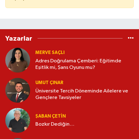
Yazarlar
MERVE SAÇLI
Adres Doğrulama Çemberi: Eğitimde
Eşitlik mi, Şans Oyunu mu?
UMUT ÇINAR
Üniversite Tercih Döneminde Ailelere ve
Gençlere Tavsiyeler
ŞABAN ÇETIN
Bozkır Dediğin…