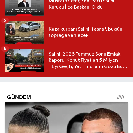
Mustafa Özer, Yeni Parti Salihli
Kurucu İlçe Başkanı Oldu
5
Kaza kurbanı Salihlili esnaf, bugün
toprağa verilecek
6
Salihli 2026 Temmuz Sonu Emlak
Raporu: Konut Fiyatları 5 Milyon
TL’yi Geçti, Yatırımcıların Gözü Bu
Mahallelerde