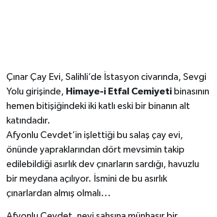
YUNUSEMRE
MANİSA'YI KEŞFET
TÜRKİYE'DE TREND HABERLER
ÖZEL HABER
Çınar Çay Evi, Salihli’de İstasyon civarında, Sevgi
Yolu girişinde,
Himaye-i Etfal Cemiyeti
binasının
hemen bitişiğindeki iki katlı eski bir binanın alt
katındadır.
Afyonlu Cevdet’in işlettiği bu salaş çay evi,
önünde yapraklarından dört mevsimin takip
edilebildiği asırlık dev çınarların sardığı, havuzlu
bir meydana açılıyor. İsmini de bu asırlık
çınarlardan almış olmalı...
Afyonlu Cevdet, nevi şahsına münhasır bir