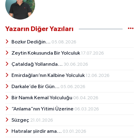
Yazarın Diğer Yazıları
Bozkır Dediğin…
05.08.2026
Zeytin Kokusunda Bir Yolculuk
17.07.2026
Çataldağ Yollarında…
30.06.2026
Emirdağları’nın Kalbine Yolculuk
12.06.2026
Darkale’de Bir Gün…
05.06.2026
Bir Namık Kemal Yolculuğu
06.04.2026
“Anlama”nın Yitimi Üzerine
06.03.2026
Süzgeç
21.01.2026
Hatıralar şiirdir ama…
03.01.2026