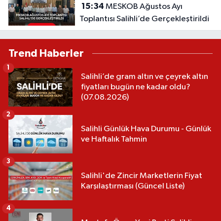
15:34
MESKOB Ağustos Ayı
Toplantısı Salihli’de Gerçekleştirildi
Trend Haberler
1
Salihli’de gram altın ve çeyrek altın
fiyatları bugün ne kadar oldu?
(07.08.2026)
2
Salihli Günlük Hava Durumu - Günlük
ve Haftalık Tahmin
3
Salihli'de Zincir Marketlerin Fiyat
Karşılaştırması (Güncel Liste)
4