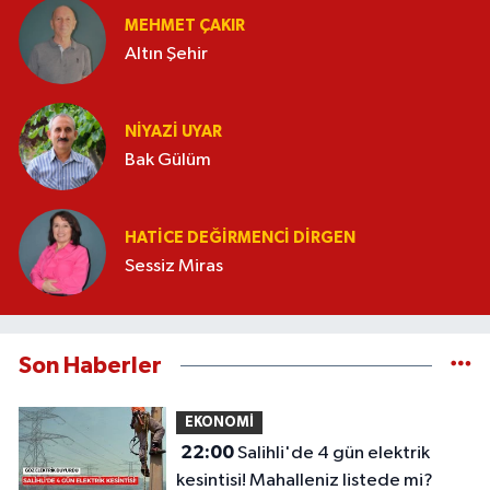
MEHMET ÇAKIR
Altın Şehir
NIYAZI UYAR
Bak Gülüm
HATICE DEĞIRMENCI DIRGEN
Sessiz Miras
Son Haberler
EKONOMİ
22:00
Salihli'de 4 gün elektrik
kesintisi! Mahalleniz listede mi?