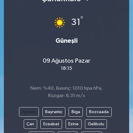
KÜLTÜR SANAT
SARIGÖL
KÖPRÜBAŞI
EKONOMİ
°
31
YAŞAM
SARUHANLI
KULA
EĞİTİM
Güneşli
LIFE
SELENDİ
SALİHLİ
KÜLTÜR SANAT
KIRKAĞAÇ
SARIGÖL
SPOR
09 Ağustos Pazar
18:15
DEMİRCİ
SARUHANLI
YAŞAM
GÖLMARMARA
ŞEHZADELER
LIFE
Nem: %40, Basınç: 1010 hpa hPa,
Rüzgar: 6.31 m/s
GÖRDES
SELENDİ
BİLİM VE TEKNOLOJİ
Ayvacık
Bayramiç
Biga
Bozcaada
KÖPRÜBAŞI
SOMA
YAZARLAR
Çan
Eceabat
Ezine
Gelibolu
SOMA
TURGUTLU
MANİSA'NIN YÖRESEL LEZZETLERİ