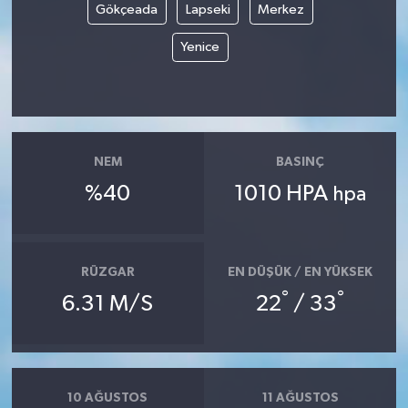
Gökçeada
Lapseki
Merkez
YUNUSEMRE
MANİSA'YI KEŞFET
Yenice
TÜRKİYE'DE TREND HABERLER
ÖZEL HABER
NEM
BASINÇ
%40
1010 HPA
hpa
RÜZGAR
EN DÜŞÜK / EN YÜKSEK
°
°
6.31 M/S
22
/ 33
10 AĞUSTOS
11 AĞUSTOS