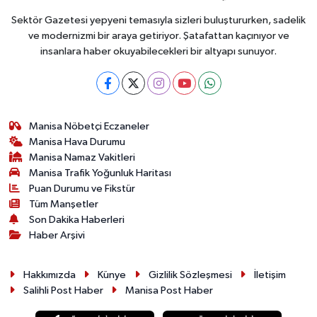
Sektör Gazetesi yepyeni temasıyla sizleri buluştururken, sadelik
ve modernizmi bir araya getiriyor. Şatafattan kaçınıyor ve
insanlara haber okuyabilecekleri bir altyapı sunuyor.
Manisa Nöbetçi Eczaneler
Manisa Hava Durumu
Manisa Namaz Vakitleri
Manisa Trafik Yoğunluk Haritası
Puan Durumu ve Fikstür
Tüm Manşetler
Son Dakika Haberleri
Haber Arşivi
Hakkımızda
Künye
Gizlilik Sözleşmesi
İletişim
Salihli Post Haber
Manisa Post Haber