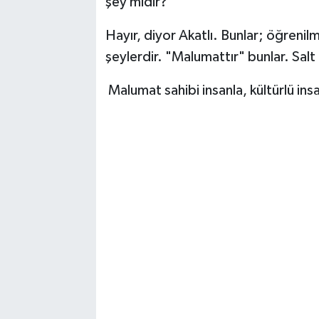
şey midir?
Hayır, diyor Akatlı. Bunlar; öğrenil
şeylerdir. "Malumattır" bunlar. Sal
Malumat sahibi insanla, kültürlü ins