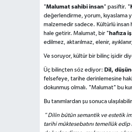
"
Malumat sahibi insan
" pasiftir. "
değerlendirme, yorum, kıyaslama yap
malzemedir sadece. Kültürlü insan he
hale getirir. Malumat, bir "
hafıza iş
edilmez, aktarılmaz, elenir, ayıklanır
Ve soruyor, kültür bir bilinç işidir di
Üç bilinçten söz ediyor:
Dil, düşünc
felsefeye, tarihe derinlemesine haki
dokunmuş olmalı. "Malumat" bu kuma
Bu tanımlardan şu sonuca ulaşılabilir
“
Dilin bütün semantik ve estetik im
tarihi müktesebatını temellük edip 