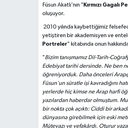
Füsun Akatlı'nın "
Kırmızı Gagalı Pe
oluşuyor.
2010 yılında kaybettiğimiz felsefec
yetiştiren bir akademisyen ve entele
Portreler
" kitabında onun hakkınd
"
Bizim tanışmamız Dil-Tarih-Coğrafy
Edebiyat tarihi dersinde. Ne ben ne
öğreniyorduk. Daha önceleri Arapça
Füsun'un süratle işi kavradığını hat
yerlerde hiç kimse ne Arap harfi ö
yazılardan haberdar olmuştum. Mu
bir nokta çok açıktı: Ciddi bir arka
dünyasına girebilmek için eski met
Mütevazı ve vefakârdı. Oturur yazar