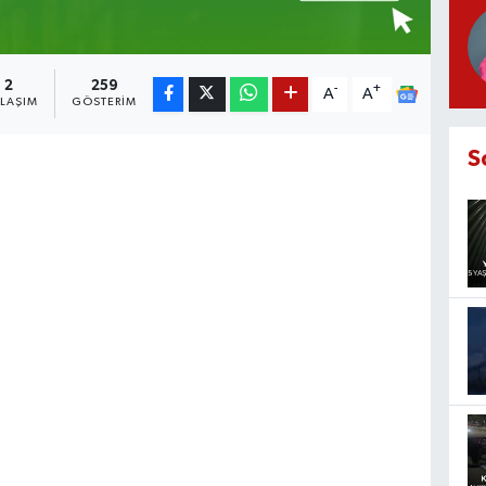
2
259
-
+
A
A
YLAŞIM
GÖSTERIM
S