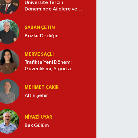
Üniversite Tercih
Döneminde Ailelere ve
Gençlere Tavsiyeler
ŞABAN ÇETIN
Bozkır Dediğin…
MERVE SAÇLI
Trafikte Yeni Dönem:
Güvenlik mi, Sigorta
Şirketlerinin Zaferi mi?
MEHMET ÇAKIR
Altın Şehir
NIYAZI UYAR
Bak Gülüm