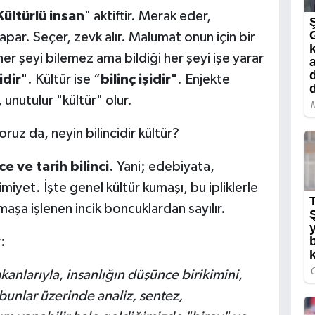
Kültürlü insan
" aktiftir. Merak eder,
ar. Seçer, zevk alır. Malumat onun için bir
r şeyi bilemez ama bildiği her şeyi işe yarar
idir
". Kültür ise “
bilinç işidir
". Enjekte
, unutulur "kültür" olur.
yoruz da, neyin bilincidir kültür?
e ve tarih bilinci
. Yani; edebiyata,
miyet. İşte genel kültür kumaşı, bu ipliklerle
şa işlenen incik boncuklardan sayılır.
:
kanlarıyla, insanlığın düşünce birikimini,
bunlar üzerinde analiz, sentez,