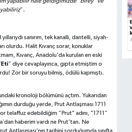
m yapabilir hale geldiğimizde "birey" ve
yabiliriz
”.
ıllarıydı sanırım, tek kanallı, dantelli, siyah-
ı olurdu. Halit Kıvanç sorar, konuklar
nutmam, Kıvanç, Anadolu'da kurulan en eski
"
Eti
” diye cevaplayınca, gıpta etmiştim o
ordu! Zor bir soruyu bilmiş, ödülü kapmıştı.
nundaki kronoloji bölümünü açtım. Yukarıdan
ımın durduğu yerde, Prut Antlaşması 1711
or telaffuz edebildiğim “Prut" adını, "1711”
na’dan haberim vardı ne Prut’tan. Ne
Prut Antlaşması'nın tarihini sorduğumda sınıfta