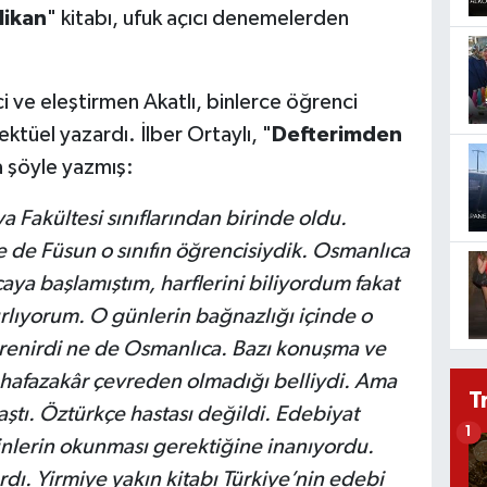
likan
" kitabı, ufuk açıcı denemelerden
i ve eleştirmen Akatlı, binlerce öğrenci
ktüel yazardı. İlber Ortaylı, "
Defterimden
a şöyle yazmış:
a Fakültesi sınıflarından birinde oldu.
 de Füsun o sınıfın öğrencisiydik. Osmanlıca
ya başlamıştım, harflerini biliyordum fakat
ırlıyorum. O günlerin bağnazlığı içinde o
ğrenirdi ne de Osmanlıca. Bazı konuşma ve
hafazakâr çevreden olmadığı belliydi. Ama
T
daştı. Öztürkçe hastası değildi. Edebiyat
1
inlerin okunması gerektiğine inanıyordu.
dı. Yirmiye yakın kitabı Türkiye’nin edebi