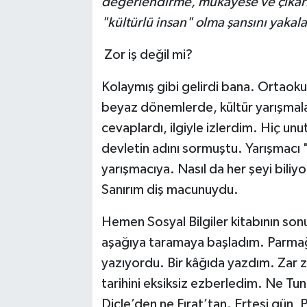
değerlendirme, mukayese ve çıkarı
"kültürlü insan" olma şansını yakala
Zor iş değil mi?
Kolaymış gibi gelirdi bana. Ortaokul y
beyaz dönemlerde, kültür yarışmalar
cevaplardı, ilgiyle izlerdim. Hiç u
devletin adını sormuştu. Yarışmacı 
yarışmacıya. Nasıl da her şeyi biliy
Sanırım diş macunuydu.
Hemen Sosyal Bilgiler kitabının so
aşağıya taramaya başladım. Parmağ
yazıyordu. Bir kâğıda yazdım. Zar z
tarihini eksiksiz ezberledim. Ne Tu
Dicle’den ne Fırat’tan. Ertesi gün, 