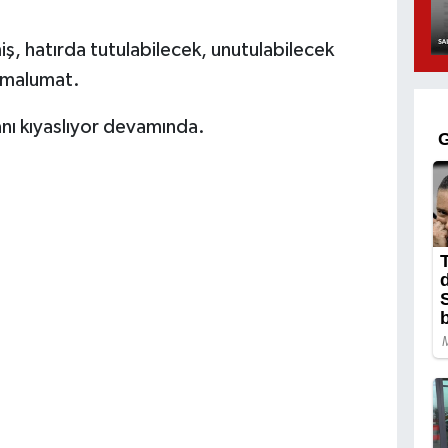
miş, hatırda tutulabilecek, unutulabilecek
t malumat.
anı kıyaslıyor devamında.