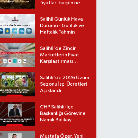
fiyatları bugün ne
kadar oldu?
(06.08.2026)
Salihli Günlük Hava
Durumu - Günlük ve
Haftalık Tahmin
Salihli'de Zincir
Marketlerin Fiyat
Karşılaştırması
(Güncel Liste)
Salihli'de 2026 Üzüm
Sezonu İşçi Ücretleri
Açıklandı
CHP Salihli İlçe
Başkanlığı Görevine
Namık Balıkay
Getirildi
Mustafa Özer, Yeni