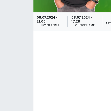
YUNUSEMRE
MANİSA'YI KEŞFET
08.07.2024 -
08.07.2024 -
21:00
17:28
TÜRKİYE'DE TREND HABERLER
PA
YAYINLANMA
GÜNCELLEME
ÖZEL HABER