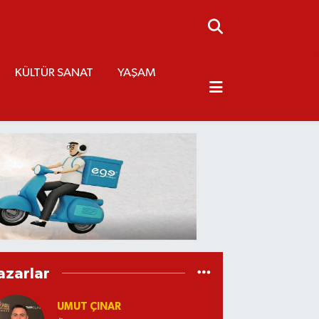
KÜLTÜR SANAT
YAŞAM
azarlar
UMUT ÇINAR