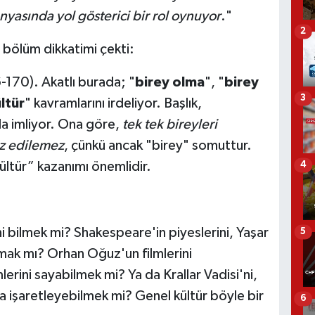
dünyasında yol gösterici bir rol oynuyor
."
2
r bölüm dikkatimi çekti:
6-170). Akatlı burada; "
birey olma
", "
birey
3
ltür
" kavramlarını irdeliyor. Başlık,
da imliyor. Ona göre,
tek tek bireyleri
z edilemez
, çünkü ancak "birey" somuttur.
ültür” kazanımı önemlidir.
4
i bilmek mi? Shakespeare'in piyeslerini, Yaşar
5
ymak mı? Orhan Oğuz'un filmlerini
lerini sayabilmek mi? Ya da Krallar Vadisi'ni,
ada işaretleyebilmek mi? Genel kültür böyle bir
6