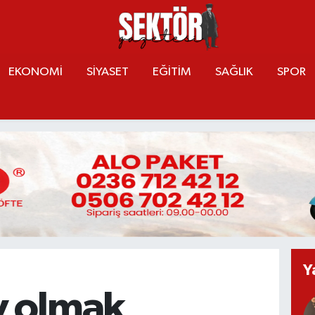
EKONOMİ
SİYASET
EĞİTİM
SAĞLIK
SPOR
Y
y olmak