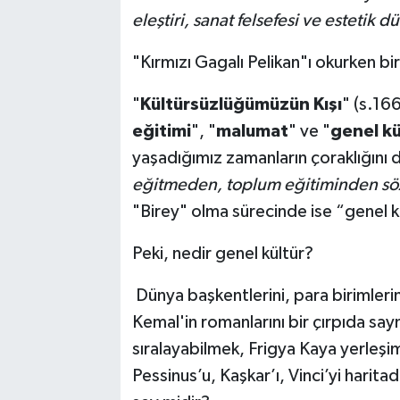
eleştiri, sanat felsefesi ve estetik 
"Kırmızı Gagalı Pelikan"ı okurken bi
"
Kültürsüzlüğümüzün Kışı
" (s.16
eğitimi
", "
malumat
" ve "
genel kü
yaşadığımız zamanların çoraklığını 
eğitmeden, toplum eğitiminden sö
"Birey" olma sürecinde ise “genel k
Peki, nedir genel kültür?
Dünya başkentlerini, para birimlerin
Kemal'in romanlarını bir çırpıda sa
sıralayabilmek, Frigya Kaya yerleşim
Pessinus’u, Kaşkar’ı, Vinci’yi harit