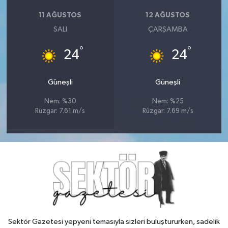
11 AĞUSTOS
12 AĞUSTOS
SALI
ÇARŞAMBA
°
°
24
24
Güneşli
Güneşli
Nem: %30
Nem: %25
Rüzgar: 7.61 m/s
Rüzgar: 7.69 m/s
Sektör Gazetesi yepyeni temasıyla sizleri buluştururken, sadelik