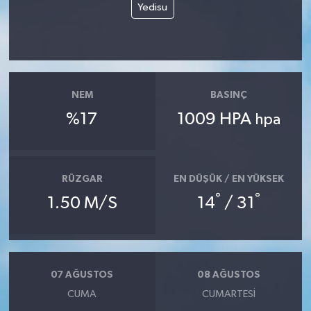
Yedisu
YUNUSEMRE
MANİSA'YI KEŞFET
TÜRKİYE'DE TREND HABERLER
NEM
BASINÇ
ÖZEL HABER
%17
1009 HPA
hpa
RÜZGAR
EN DÜŞÜK / EN YÜKSEK
°
°
1.50 M/S
14
/ 31
07 AĞUSTOS
08 AĞUSTOS
CUMA
CUMARTESI