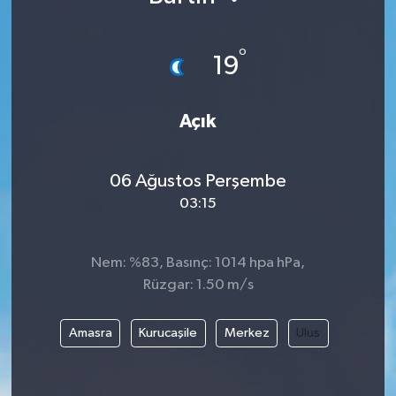
KÜLTÜR SANAT
SARIGÖL
KÖPRÜBAŞI
EKONOMİ
°
19
YAŞAM
SARUHANLI
KULA
EĞİTİM
Açık
LIFE
SELENDİ
SALİHLİ
KÜLTÜR SANAT
KIRKAĞAÇ
SARIGÖL
SPOR
06 Ağustos Perşembe
03:15
DEMİRCİ
SARUHANLI
YAŞAM
GÖLMARMARA
ŞEHZADELER
LIFE
Nem: %83, Basınç: 1014 hpa hPa,
Rüzgar: 1.50 m/s
GÖRDES
SELENDİ
BİLİM VE TEKNOLOJİ
Amasra
Kurucaşile
Merkez
Ulus
KÖPRÜBAŞI
SOMA
YAZARLAR
SOMA
TURGUTLU
MANİSA'NIN YÖRESEL LEZZETLERİ