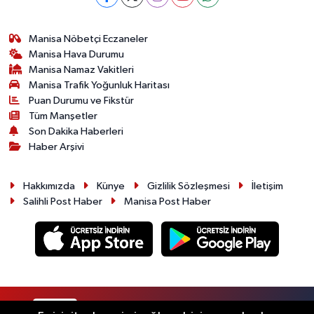
Manisa Nöbetçi Eczaneler
Manisa Hava Durumu
Manisa Namaz Vakitleri
Manisa Trafik Yoğunluk Haritası
Puan Durumu ve Fikstür
Tüm Manşetler
Son Dakika Haberleri
Haber Arşivi
Hakkımızda
Künye
Gizlilik Sözleşmesi
İletişim
Salihli Post Haber
Manisa Post Haber
RSS
Copyright © 2026. Her hakkı saklıdır.