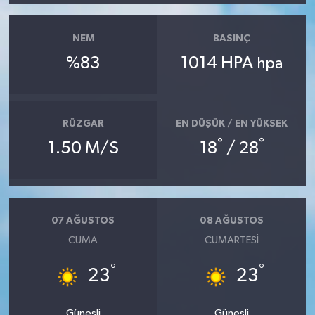
YUNUSEMRE
MANİSA'YI KEŞFET
NEM
BASINÇ
%83
1014 HPA
hpa
TÜRKİYE'DE TREND HABERLER
ÖZEL HABER
RÜZGAR
EN DÜŞÜK / EN YÜKSEK
°
°
1.50 M/S
18
/ 28
07 AĞUSTOS
08 AĞUSTOS
CUMA
CUMARTESI
°
°
23
23
Güneşli
Güneşli