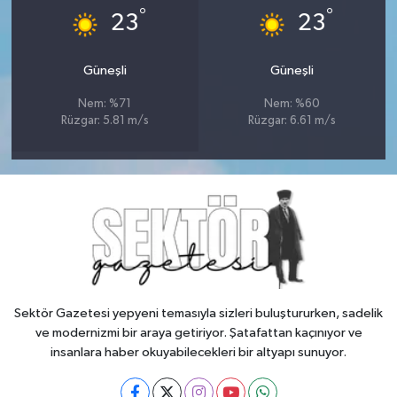
°
°
23
23
Güneşli
Güneşli
Nem: %71
Nem: %60
Rüzgar: 5.81 m/s
Rüzgar: 6.61 m/s
Sektör Gazetesi yepyeni temasıyla sizleri buluştururken, sadelik
ve modernizmi bir araya getiriyor. Şatafattan kaçınıyor ve
insanlara haber okuyabilecekleri bir altyapı sunuyor.