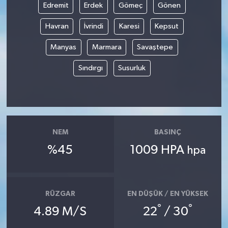
Edremit
Erdek
Gömeç
Gönen
YUNUSEMRE
MANİSA'YI KEŞFET
Havran
İvrindi
Karesi
Kepsut
Manyas
Marmara
Savaştepe
TÜRKİYE'DE TREND HABERLER
Sındırgı
Susurluk
ÖZEL HABER
NEM
BASINÇ
%45
1009 HPA
hpa
RÜZGAR
EN DÜŞÜK / EN YÜKSEK
°
°
4.89 M/S
22
/ 30