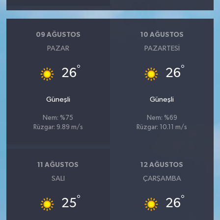
09 AĞUSTOS
10 AĞUSTOS
PAZAR
PAZARTESI
°
°
26
26
Güneşli
Güneşli
Nem: %75
Nem: %69
Rüzgar: 9.89 m/s
Rüzgar: 10.11 m/s
11 AĞUSTOS
12 AĞUSTOS
SALI
ÇARŞAMBA
°
°
25
26