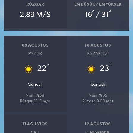
RÜZGAR
EN DÜŞÜK / EN YÜKSEK
°
°
2.89 M/S
16
/ 31
09 AĞUSTOS
10 AĞUSTOS
PAZAR
PAZARTESI
°
°
22
23
Güneşli
Güneşli
Nem: %58
Nem: %55
Rüzgar: 11.11 m/s
Rüzgar: 9.00 m/s
11 AĞUSTOS
12 AĞUSTOS
SALI
ÇARŞAMBA