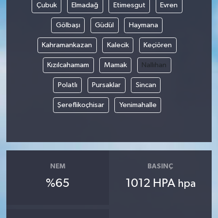
Çubuk
Elmadağ
Etimesgut
Evren
YUNUSEMRE
MANİSA'YI KEŞFET
Gölbaşı
Güdül
Haymana
Kahramankazan
Kalecik
Keçiören
TÜRKİYE'DE TREND HABERLER
Kızılcahamam
Mamak
Nallıhan
ÖZEL HABER
Polatlı
Pursaklar
Sincan
Şereflikoçhisar
Yenimahalle
NEM
BASINÇ
%65
1012 HPA
hpa