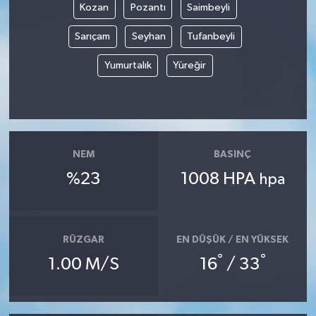
Kozan
Pozantı
Saimbeyli
YUNUSEMRE
MANİSA'YI KEŞFET
Sarıçam
Seyhan
Tufanbeyli
Yumurtalık
Yüreğir
TÜRKİYE'DE TREND HABERLER
ÖZEL HABER
NEM
BASINÇ
%23
1008 HPA
hpa
RÜZGAR
EN DÜŞÜK / EN YÜKSEK
°
°
1.00 M/S
16
/ 33